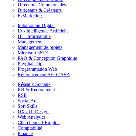
Directions Commerciales
Dirigeants & Créateurs
E-Marketing
Initiation au Digital
IA - Intelligence Artifcielle
IT - Informatique
Management
Management de projets
Microsoft 365®
PAO & Conception Graphique
Phygital Trip
Programmation Web
Référencement SEO / SEA
Réseaux Sociaux
RH & Recrutement
RSE
Social Ads
Soft Skills
UX / UI Design
Web Analytics
Chercheurs d’Emplois
Comptabilité
Finance