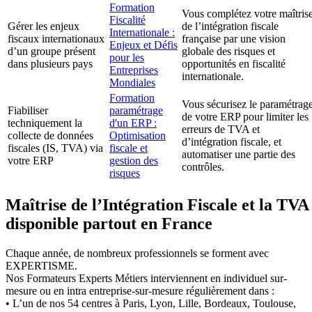
Formation
Vous complétez votre maîtris
Fiscalité
Gérer les enjeux
de l’intégration fiscale
Internationale :
fiscaux internationaux
française par une vision
Enjeux et Défis
d’un groupe présent
globale des risques et
pour les
dans plusieurs pays
opportunités en fiscalité
Entreprises
internationale.
Mondiales
Formation
Vous sécurisez le paramétrag
Fiabiliser
paramétrage
de votre ERP pour limiter les
techniquement la
d'un ERP :
erreurs de TVA et
collecte de données
Optimisation
d’intégration fiscale, et
fiscales (IS, TVA) via
fiscale et
automatiser une partie des
votre ERP
gestion des
contrôles.
risques
Maîtrise de l’Intégration Fiscale et la TVA
disponible partout en France
Chaque année, de nombreux professionnels se forment avec
EXPERTISME.
Nos Formateurs Experts Métiers interviennent en individuel sur-
mesure ou en intra entreprise-sur-mesure régulièrement dans :
• L’un de nos 54 centres à Paris, Lyon, Lille, Bordeaux, Toulouse,