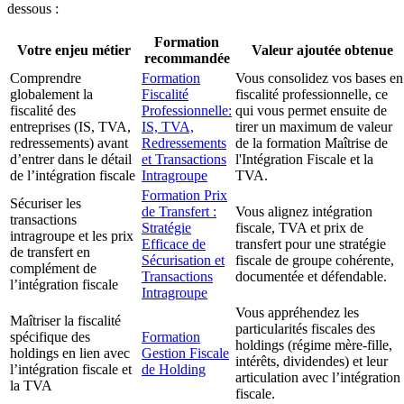
dessous :
Formation
Votre enjeu métier
Valeur ajoutée obtenue
recommandée
Comprendre
Formation
Vous consolidez vos bases en
globalement la
Fiscalité
fiscalité professionnelle, ce
fiscalité des
Professionnelle:
qui vous permet ensuite de
entreprises (IS, TVA,
IS, TVA,
tirer un maximum de valeur
redressements) avant
Redressements
de la formation Maîtrise de
d’entrer dans le détail
et Transactions
l'Intégration Fiscale et la
de l’intégration fiscale
Intragroupe
TVA.
Formation Prix
Sécuriser les
de Transfert :
Vous alignez intégration
transactions
Stratégie
fiscale, TVA et prix de
intragroupe et les prix
Efficace de
transfert pour une stratégie
de transfert en
Sécurisation et
fiscale de groupe cohérente,
complément de
Transactions
documentée et défendable.
l’intégration fiscale
Intragroupe
Vous appréhendez les
Maîtriser la fiscalité
particularités fiscales des
spécifique des
Formation
holdings (régime mère-fille,
holdings en lien avec
Gestion Fiscale
intérêts, dividendes) et leur
l’intégration fiscale et
de Holding
articulation avec l’intégration
la TVA
fiscale.