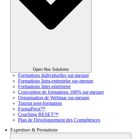
Open Nos Solutions
Formations Individuelles sur-mesure
Formations Intra-entreprise sur-mesure
Formations Inter-entreprise
Conception de formations 100% sur-mesure
Organisation de Webinar sur-mesure
Tutorat post-formation
FormaPrest™
Coaching RESET™
Plan de Développement des Compétences
Expertises & Prestations