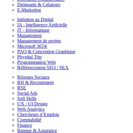
Dirigeants & Créateurs
E-Marketing
Initiation au Digital
IA - Intelligence Artifcielle
IT - Informatique
Management
Management de projets
Microsoft 365®
PAO & Conception Graphique
Phygital Trip
Programmation Web
Référencement SEO / SEA
Réseaux Sociaux
RH & Recrutement
RSE
Social Ads
Soft Skills
UX / UI Design
Web Analytics
Chercheurs d’Emplois
Comptabilité
Finance
Banque & Assurance