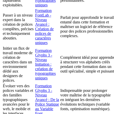
rapidement
typographies
personnalisées.
exploitables.
uniques
Formation
Passer à un niveau
FontLab -
Parfait pour approfondir le travail
expert dans la
Niveau
entamé dans cette formation et
création de polices
Avancé :
maîtriser un logiciel de référence
complètes, précises
Création de
pour des polices professionnelles
et techniquement
polices de
complexes.
abouties.
caractères
uniques
Initier un flux de
Formation
travail moderne de
Glyphs 3 -
création de
Complément idéal pour apprendr
Niveau
caractères dans un
à structurer vos alphabets créés
Initiation :
environnement
pendant cette formation dans un
création de
dédié aux
outil spécialisé, simple et puissant
typographies
designers de
uniques
polices.
Évoluer vers des
Formation
polices variables et
Glyphs 3 -
Indispensable pour prolonger
des familles
Niveau
votre maîtrise de la typographie
typographiques
Avancé : De la
en intégrant les dernières
avancées pour le
Police Statique
évolutions techniques (variable
web, le mobile et
au Variable
fonts, optimisation numérique).
les interfaces.
Font