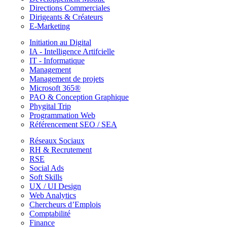
Directions Commerciales
Dirigeants & Créateurs
E-Marketing
Initiation au Digital
IA - Intelligence Artifcielle
IT - Informatique
Management
Management de projets
Microsoft 365®
PAO & Conception Graphique
Phygital Trip
Programmation Web
Référencement SEO / SEA
Réseaux Sociaux
RH & Recrutement
RSE
Social Ads
Soft Skills
UX / UI Design
Web Analytics
Chercheurs d’Emplois
Comptabilité
Finance