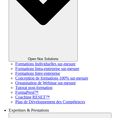
Open Nos Solutions
Formations Individuelles sur-mesure
Formations Intra-entreprise sur-mesure
Formations Inter-entreprise
Conception de formations 100% sur-mesure
Organisation de Webinar sur-mesure
Tutorat post-formation
FormaPrest™
Coaching RESET™
Plan de Développement des Compétences
Expertises & Prestations