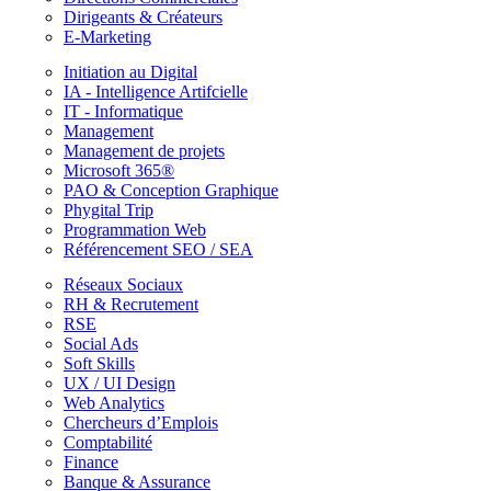
Dirigeants & Créateurs
E-Marketing
Initiation au Digital
IA - Intelligence Artifcielle
IT - Informatique
Management
Management de projets
Microsoft 365®
PAO & Conception Graphique
Phygital Trip
Programmation Web
Référencement SEO / SEA
Réseaux Sociaux
RH & Recrutement
RSE
Social Ads
Soft Skills
UX / UI Design
Web Analytics
Chercheurs d’Emplois
Comptabilité
Finance
Banque & Assurance