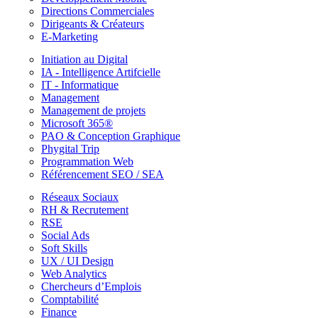
Directions Commerciales
Dirigeants & Créateurs
E-Marketing
Initiation au Digital
IA - Intelligence Artifcielle
IT - Informatique
Management
Management de projets
Microsoft 365®
PAO & Conception Graphique
Phygital Trip
Programmation Web
Référencement SEO / SEA
Réseaux Sociaux
RH & Recrutement
RSE
Social Ads
Soft Skills
UX / UI Design
Web Analytics
Chercheurs d’Emplois
Comptabilité
Finance