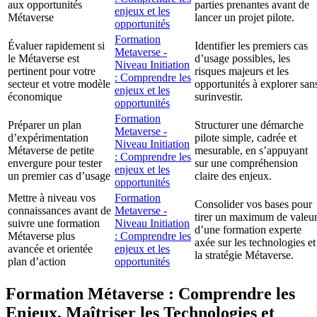
aux opportunités
parties prenantes avant de
enjeux et les
Métaverse
lancer un projet pilote.
opportunités
Formation
Évaluer rapidement si
Identifier les premiers cas
Metaverse -
le Métaverse est
d’usage possibles, les
Niveau Initiation
pertinent pour votre
risques majeurs et les
: Comprendre les
secteur et votre modèle
opportunités à explorer san
enjeux et les
économique
surinvestir.
opportunités
Formation
Préparer un plan
Structurer une démarche
Metaverse -
d’expérimentation
pilote simple, cadrée et
Niveau Initiation
Métaverse de petite
mesurable, en s’appuyant
: Comprendre les
envergure pour tester
sur une compréhension
enjeux et les
un premier cas d’usage
claire des enjeux.
opportunités
Mettre à niveau vos
Formation
Consolider vos bases pour
connaissances avant de
Metaverse -
tirer un maximum de valeu
suivre une formation
Niveau Initiation
d’une formation experte
Métaverse plus
: Comprendre les
axée sur les technologies et
avancée et orientée
enjeux et les
la stratégie Métaverse.
plan d’action
opportunités
Formation Métaverse : Comprendre les
Enjeux, Maîtriser les Technologies et