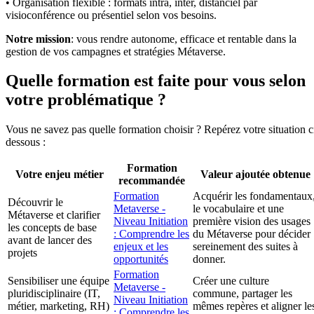
• Organisation flexible : formats intra, inter, distanciel par
visioconférence ou présentiel selon vos besoins.
Notre mission
: vous rendre autonome, efficace et rentable dans la
gestion de vos campagnes et stratégies Métaverse.
Quelle formation est faite pour vous selon
votre problématique ?
Vous ne savez pas quelle formation choisir ? Repérez votre situation c
dessous :
Formation
Votre enjeu métier
Valeur ajoutée obtenue
recommandée
Formation
Acquérir les fondamentaux
Découvrir le
Metaverse -
le vocabulaire et une
Métaverse et clarifier
Niveau Initiation
première vision des usages
les concepts de base
: Comprendre les
du Métaverse pour décider
avant de lancer des
enjeux et les
sereinement des suites à
projets
opportunités
donner.
Formation
Sensibiliser une équipe
Créer une culture
Metaverse -
pluridisciplinaire (IT,
commune, partager les
Niveau Initiation
métier, marketing, RH)
mêmes repères et aligner le
: Comprendre les