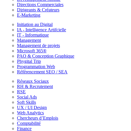
Directions Commerciales
Dirigeants & Créateurs
E-Marketing
Initiation au Digital
IA - Intelligence Artifcielle
IT - Informatique
Management
Management de projets
Microsoft 365®
PAO & Conception Graphique
Phygital Trip
Programmation Web
Référencement SEO / SEA
Réseaux Sociaux
RH & Recrutement
RSE
Social Ads
Soft Skills
UX / UI Design
Web Analytics
Chercheurs d’Emplois
Comptabilité
Finance