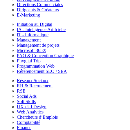
Directions Commerciales
Dirigeants & Créateurs
E-Marketing
Initiation au Digital
IA - Intelligence Artifcielle
IT - Informatique
Management
Management de projets
Microsoft 365®
PAO & Conception Graphique
Phygital Trip
Programmation Web
Référencement SEO / SEA
Réseaux Sociaux
RH & Recrutement
RSE
Social Ads
Soft Skills
UX / UI Design
Web Analytics
Chercheurs d’Emplois
Comptabilité
Finance