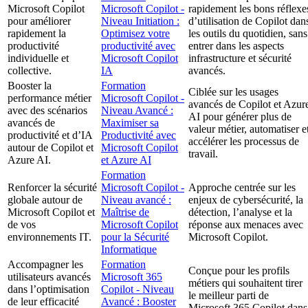
Microsoft Copilot
Microsoft Copilot -
rapidement les bons réflexe
pour améliorer
Niveau Initiation :
d’utilisation de Copilot dan
rapidement la
Optimisez votre
les outils du quotidien, sans
productivité
productivité avec
entrer dans les aspects
individuelle et
Microsoft Copilot
infrastructure et sécurité
collective.
IA
avancés.
Booster la
Formation
Ciblée sur les usages
performance métier
Microsoft Copilot -
avancés de Copilot et Azur
avec des scénarios
Niveau Avancé :
AI pour générer plus de
avancés de
Maximiser sa
valeur métier, automatiser e
productivité et d’IA
Productivité avec
accélérer les processus de
autour de Copilot et
Microsoft Copilot
travail.
Azure AI.
et Azure AI
Formation
Renforcer la sécurité
Microsoft Copilot -
Approche centrée sur les
globale autour de
Niveau avancé :
enjeux de cybersécurité, la
Microsoft Copilot et
Maîtrise de
détection, l’analyse et la
de vos
Microsoft Copilot
réponse aux menaces avec
environnements IT.
pour la Sécurité
Microsoft Copilot.
Informatique
Accompagner les
Formation
Conçue pour les profils
utilisateurs avancés
Microsoft 365
métiers qui souhaitent tirer
dans l’optimisation
Copilot - Niveau
le meilleur parti de
de leur efficacité
Avancé : Booster
Microsoft 365 Copilot dans