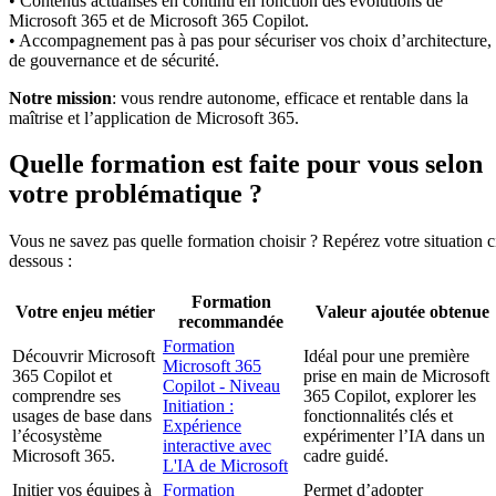
• Contenus actualisés en continu en fonction des évolutions de
Microsoft 365 et de Microsoft 365 Copilot.
• Accompagnement pas à pas pour sécuriser vos choix d’architecture,
de gouvernance et de sécurité.
Notre mission
: vous rendre autonome, efficace et rentable dans la
maîtrise et l’application de Microsoft 365.
Quelle formation est faite pour vous selon
votre problématique ?
Vous ne savez pas quelle formation choisir ? Repérez votre situation c
dessous :
Formation
Votre enjeu métier
Valeur ajoutée obtenue
recommandée
Formation
Découvrir Microsoft
Idéal pour une première
Microsoft 365
365 Copilot et
prise en main de Microsoft
Copilot - Niveau
comprendre ses
365 Copilot, explorer les
Initiation :
usages de base dans
fonctionnalités clés et
Expérience
l’écosystème
expérimenter l’IA dans un
interactive avec
Microsoft 365.
cadre guidé.
L'IA de Microsoft
Initier vos équipes à
Formation
Permet d’adopter