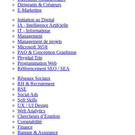
Dirigeants & Créateurs
E-Marketing
Initiation au Digital
IA - Intelligence Artifcielle
IT - Informatique
Management
Management de projets
Microsoft 365®
PAO & Conception Graphique
Phygital Trip
Programmation Web
Référencement SEO / SEA
Réseaux Sociaux
RH & Recrutement
RSE
Social Ads
Soft Skills
UX / UI Design
Web Analytics
Chercheurs d’Emplois
Comptabilité
Finance
Banque & Assurance