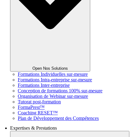
Open Nos Solutions
Formations Individuelles sur-mesure
Formations Intra-entreprise sur-mesure
Formations Inter-entreprise
Conception de formations 100% sur-mesure
Organisation de Webinar sur-mesure
Tutorat post-formation
FormaPrest™
Coaching RESET™
Plan de Développement des Compétences
Expertises & Prestations