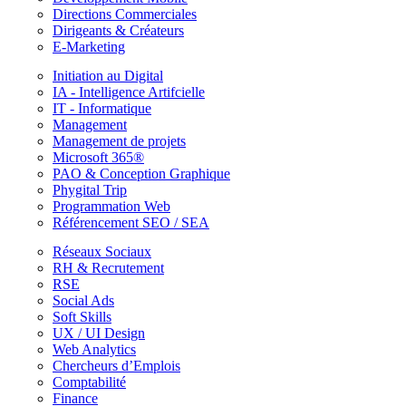
Directions Commerciales
Dirigeants & Créateurs
E-Marketing
Initiation au Digital
IA - Intelligence Artifcielle
IT - Informatique
Management
Management de projets
Microsoft 365®
PAO & Conception Graphique
Phygital Trip
Programmation Web
Référencement SEO / SEA
Réseaux Sociaux
RH & Recrutement
RSE
Social Ads
Soft Skills
UX / UI Design
Web Analytics
Chercheurs d’Emplois
Comptabilité
Finance