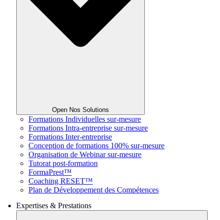
Open Nos Solutions
Formations Individuelles sur-mesure
Formations Intra-entreprise sur-mesure
Formations Inter-entreprise
Conception de formations 100% sur-mesure
Organisation de Webinar sur-mesure
Tutorat post-formation
FormaPrest™
Coaching RESET™
Plan de Développement des Compétences
Expertises & Prestations