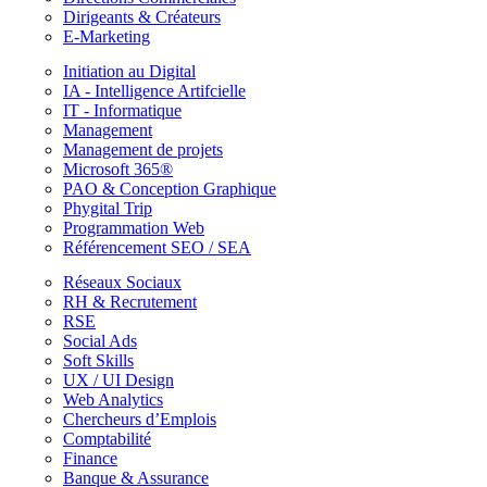
Dirigeants & Créateurs
E-Marketing
Initiation au Digital
IA - Intelligence Artifcielle
IT - Informatique
Management
Management de projets
Microsoft 365®
PAO & Conception Graphique
Phygital Trip
Programmation Web
Référencement SEO / SEA
Réseaux Sociaux
RH & Recrutement
RSE
Social Ads
Soft Skills
UX / UI Design
Web Analytics
Chercheurs d’Emplois
Comptabilité
Finance
Banque & Assurance