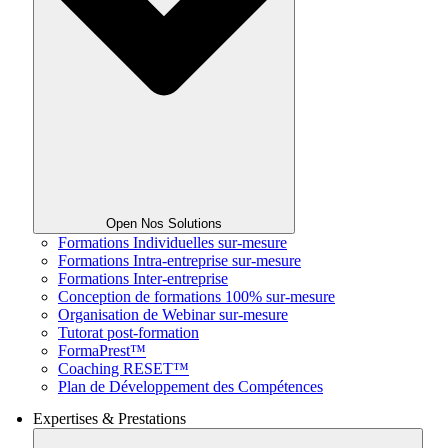
Open Nos Solutions
Formations Individuelles sur-mesure
Formations Intra-entreprise sur-mesure
Formations Inter-entreprise
Conception de formations 100% sur-mesure
Organisation de Webinar sur-mesure
Tutorat post-formation
FormaPrest™
Coaching RESET™
Plan de Développement des Compétences
Expertises & Prestations