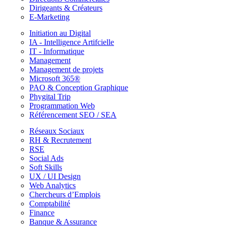
Dirigeants & Créateurs
E-Marketing
Initiation au Digital
IA - Intelligence Artifcielle
IT - Informatique
Management
Management de projets
Microsoft 365®
PAO & Conception Graphique
Phygital Trip
Programmation Web
Référencement SEO / SEA
Réseaux Sociaux
RH & Recrutement
RSE
Social Ads
Soft Skills
UX / UI Design
Web Analytics
Chercheurs d’Emplois
Comptabilité
Finance
Banque & Assurance