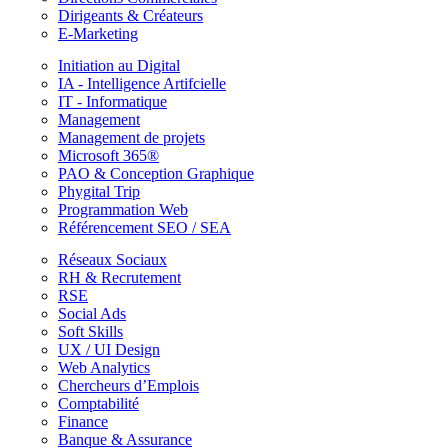
Dirigeants & Créateurs
E-Marketing
Initiation au Digital
IA - Intelligence Artifcielle
IT - Informatique
Management
Management de projets
Microsoft 365®
PAO & Conception Graphique
Phygital Trip
Programmation Web
Référencement SEO / SEA
Réseaux Sociaux
RH & Recrutement
RSE
Social Ads
Soft Skills
UX / UI Design
Web Analytics
Chercheurs d’Emplois
Comptabilité
Finance
Banque & Assurance