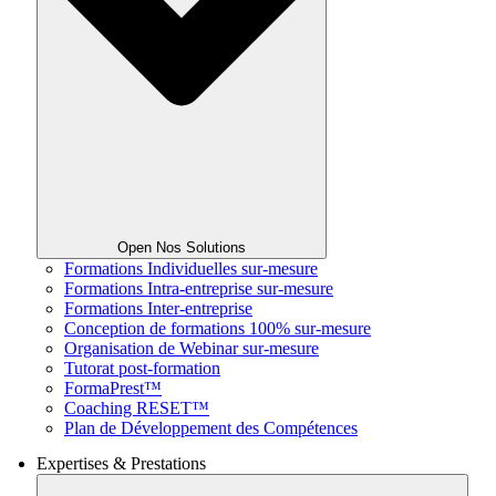
Open Nos Solutions
Formations Individuelles sur-mesure
Formations Intra-entreprise sur-mesure
Formations Inter-entreprise
Conception de formations 100% sur-mesure
Organisation de Webinar sur-mesure
Tutorat post-formation
FormaPrest™
Coaching RESET™
Plan de Développement des Compétences
Expertises & Prestations