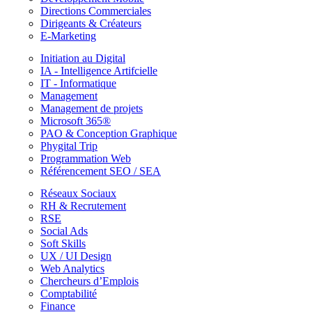
Directions Commerciales
Dirigeants & Créateurs
E-Marketing
Initiation au Digital
IA - Intelligence Artifcielle
IT - Informatique
Management
Management de projets
Microsoft 365®
PAO & Conception Graphique
Phygital Trip
Programmation Web
Référencement SEO / SEA
Réseaux Sociaux
RH & Recrutement
RSE
Social Ads
Soft Skills
UX / UI Design
Web Analytics
Chercheurs d’Emplois
Comptabilité
Finance