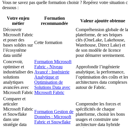
Vous ne savez pas quelle formation choisir ? Repérez votre situation c
dessous :
Votre enjeu
Formation
Valeur ajoutée obtenue
métier
recommandée
Découvrir
Compréhension globale de l
Microsoft Fabric
plateforme, de ses briques
et poser des
clés (OneLake, Lakehouse,
Cette formation
bases solides sur
Warehouse, Direct Lake) et
l’écosystème
de son modèle de licence
data unifié
pour démarrer sereinement.
Concevoir,
Formation Microsoft
optimiser et
Fabric - Niveau
Approfondir l’ingénierie
industrialiser des
Avancé : Ingénierie
analytique, la performance,
solutions
Analytique et
l’optimisation des coûts et le
analytiques
Optimisation de
architectures data complexes
avancées avec
Solutions Data avec
autour de Fabric.
Microsoft Fabric
Microsoft Fabric
Comparer et
articuler
Comprendre les forces et
Microsoft Fabric
spécificités de chaque
Formation Gestion de
et Snowflake
plateforme, choisir les bons
Données : Microsoft
dans une
usages et construire une
Fabric et Snowflake
stratégie data
architecture data hybride