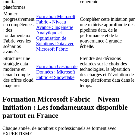
multi-
cohérente.
plateformes
Monter
Formation Microsoft
progressivement
Compléter cette initiation par
Fabric - Niveau
en compétences
une maîtrise approfondie des
Avancé : Ingénierie
: des
pipelines data, de la
Analytique et
fondamentaux
performance et de la
Optimisation de
Fabric vers les
gouvernance à grande
Solutions Data avec
scénarios
échelle.
Microsoft Fabric
avancés
Structurer une
Prendre des décisions
stratégie data
éclairées sur le choix des
Formation Gestion de
moderne en
technologies, la répartition
Données : Microsoft
tenant compte
des charges et l’évolution de
Fabric et Snowflake
des offres cloud
votre plateforme data dans le
majeures
temps.
Formation Microsoft Fabric – Niveau
Initiation : Les fondamentaux disponible
partout en France
Chaque année, de nombreux professionnels se forment avec
EXPERTISME.