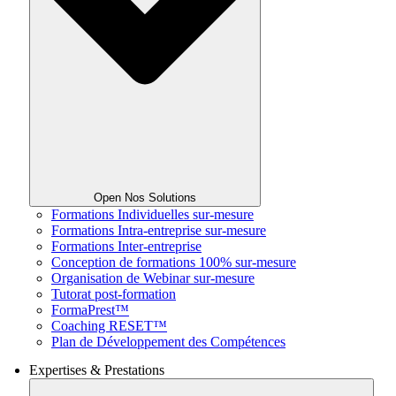
Open Nos Solutions
Formations Individuelles sur-mesure
Formations Intra-entreprise sur-mesure
Formations Inter-entreprise
Conception de formations 100% sur-mesure
Organisation de Webinar sur-mesure
Tutorat post-formation
FormaPrest™
Coaching RESET™
Plan de Développement des Compétences
Expertises & Prestations