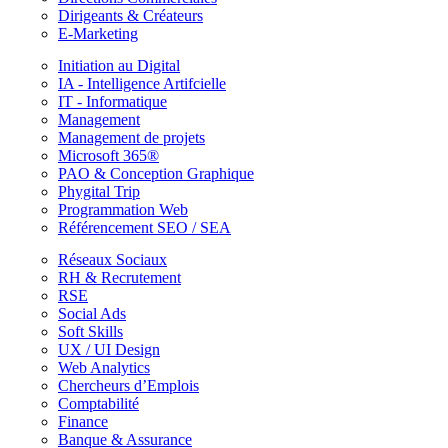
Dirigeants & Créateurs
E-Marketing
Initiation au Digital
IA - Intelligence Artifcielle
IT - Informatique
Management
Management de projets
Microsoft 365®
PAO & Conception Graphique
Phygital Trip
Programmation Web
Référencement SEO / SEA
Réseaux Sociaux
RH & Recrutement
RSE
Social Ads
Soft Skills
UX / UI Design
Web Analytics
Chercheurs d’Emplois
Comptabilité
Finance
Banque & Assurance