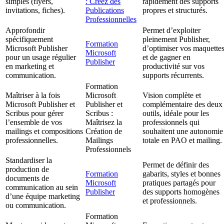
simples (flyers,
: Créez des
rapidement des supports
invitations, fiches).
Publications
propres et structurés.
Professionnelles
Approfondir
Permet d’exploiter
spécifiquement
pleinement Publisher,
Formation
Microsoft Publisher
d’optimiser vos maquette
Microsoft
pour un usage régulier
et de gagner en
Publisher
en marketing et
productivité sur vos
communication.
supports récurrents.
Formation
Maîtriser à la fois
Microsoft
Vision complète et
Microsoft Publisher et
Publisher et
complémentaire des deux
Scribus pour gérer
Scribus :
outils, idéale pour les
l’ensemble de vos
Maîtrisez la
professionnels qui
mailings et compositions
Création de
souhaitent une autonomie
professionnelles.
Mailings
totale en PAO et mailing.
Professionnels
Standardiser la
Permet de définir des
production de
Formation
gabarits, styles et bonnes
documents de
Microsoft
pratiques partagés pour
communication au sein
Publisher
des supports homogènes
d’une équipe marketing
et professionnels.
ou communication.
Formation