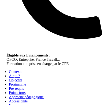
Éligible aux Financements
:
OPCO, Entreprise, France Travail...
Formation non prise en charge par le CPF.
Contexte
À qui ?
Objectifs
Programme
Pré-requis
Points forts
Approche pédagogique
Accessibilité