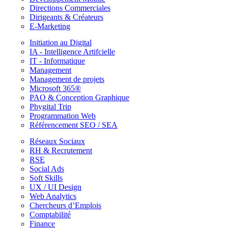
Directions Commerciales
Dirigeants & Créateurs
E-Marketing
Initiation au Digital
IA - Intelligence Artifcielle
IT - Informatique
Management
Management de projets
Microsoft 365®
PAO & Conception Graphique
Phygital Trip
Programmation Web
Référencement SEO / SEA
Réseaux Sociaux
RH & Recrutement
RSE
Social Ads
Soft Skills
UX / UI Design
Web Analytics
Chercheurs d’Emplois
Comptabilité
Finance