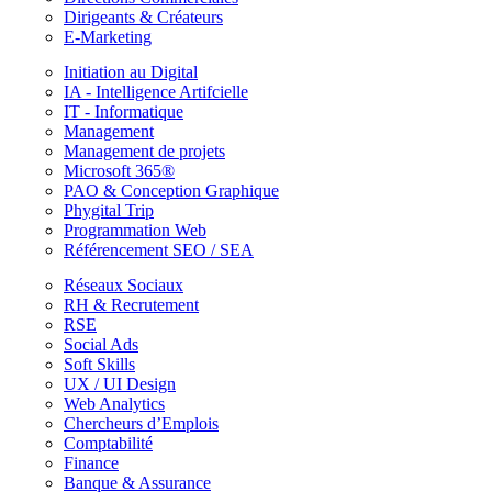
Dirigeants & Créateurs
E-Marketing
Initiation au Digital
IA - Intelligence Artifcielle
IT - Informatique
Management
Management de projets
Microsoft 365®
PAO & Conception Graphique
Phygital Trip
Programmation Web
Référencement SEO / SEA
Réseaux Sociaux
RH & Recrutement
RSE
Social Ads
Soft Skills
UX / UI Design
Web Analytics
Chercheurs d’Emplois
Comptabilité
Finance
Banque & Assurance