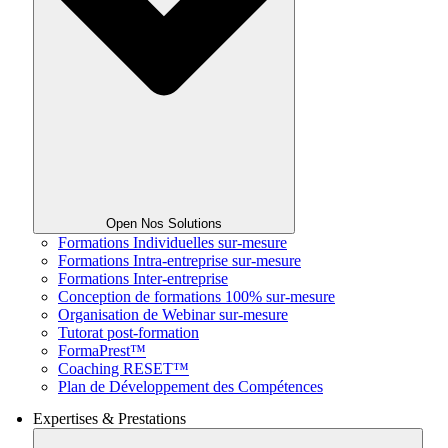
Open Nos Solutions
Formations Individuelles sur-mesure
Formations Intra-entreprise sur-mesure
Formations Inter-entreprise
Conception de formations 100% sur-mesure
Organisation de Webinar sur-mesure
Tutorat post-formation
FormaPrest™
Coaching RESET™
Plan de Développement des Compétences
Expertises & Prestations