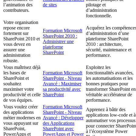
l’animation des
de sites
pilotage et
contributeurs.
d’administration
fonctionnelle.
Votre organisation
repose encore
Acquérez les compétence
Formation Microsoft
fortement sur
d’administration d’une
SharePoint 2010 :
SharePoint 2010 et
plateforme SharePoint
Administrer une
vous devez en
2010 : architecture,
plateforme
assurer une
sécurité, maintenance et
SharePoint
administration
performance.
robuste.
Vous maîtrisez déjà
Exploitez les
les bases de
Formation Microsoft
fonctionnalités avancées,
SharePoint et
SharePoint - Niveau
les automatisations et les
souhaitez
Avancé : Maximiser
bonnes pratiques pour
maximiser votre
sa productivité avec
transformer SharePoint en
productivité et celle
SharePoint
véritable accélérateur de
de vos équipes.
performance.
Vous voulez créer
Formation Microsoft
Apprenez à bâtir des
des applications
SharePoint - Niveau
applications low-code et à
métier modernes en
Avancé : Développer
automatiser vos processus
vous appuyant sur
des Applications
pour connecter SharePoin
SharePoint,
SharePoint avec
à l’écosystème Power
PowerApps et
PowerApps et Power