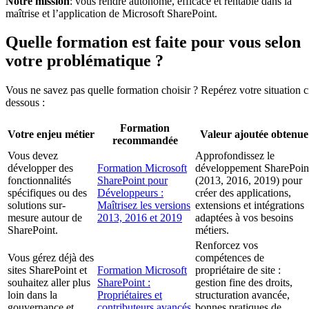
Notre mission
: vous rendre autonome, efficace et rentable dans la
maîtrise et l’application de Microsoft SharePoint.
Quelle formation est faite pour vous selon
votre problématique ?
Vous ne savez pas quelle formation choisir ? Repérez votre situation c
dessous :
Formation
Votre enjeu métier
Valeur ajoutée obtenue
recommandée
Vous devez
Approfondissez le
développer des
Formation Microsoft
développement SharePoin
fonctionnalités
SharePoint pour
(2013, 2016, 2019) pour
spécifiques ou des
Développeurs :
créer des applications,
solutions sur-
Maîtrisez les versions
extensions et intégrations
mesure autour de
2013, 2016 et 2019
adaptées à vos besoins
SharePoint.
métiers.
Renforcez vos
Vous gérez déjà des
compétences de
sites SharePoint et
Formation Microsoft
propriétaire de site :
souhaitez aller plus
SharePoint :
gestion fine des droits,
loin dans la
Propriétaires et
structuration avancée,
gouvernance et
contributeurs avancés
bonnes pratiques de