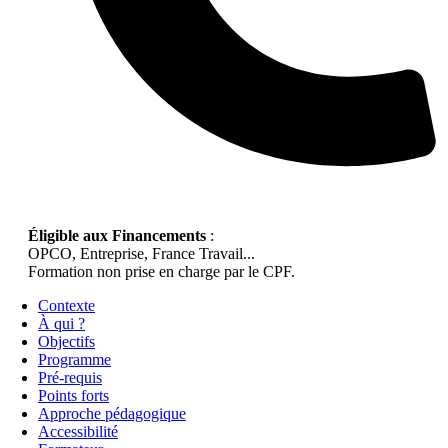
Éligible aux Financements
:
OPCO, Entreprise, France Travail...
Formation non prise en charge par le CPF.
Contexte
À qui ?
Objectifs
Programme
Pré-requis
Points forts
Approche pédagogique
Accessibilité