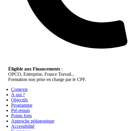
Éligible aux Financements
:
OPCO, Entreprise, France Travail...
Formation non prise en charge par le CPF.
Contexte
À qui ?
Objectifs
Programme
Pré-requis
Points forts
Approche pédagogique
Accessibilité