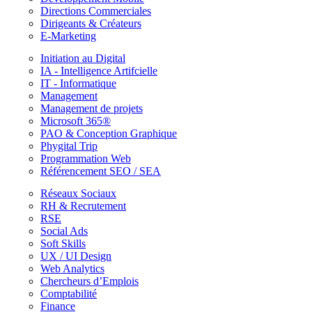
Directions Commerciales
Dirigeants & Créateurs
E-Marketing
Initiation au Digital
IA - Intelligence Artifcielle
IT - Informatique
Management
Management de projets
Microsoft 365®
PAO & Conception Graphique
Phygital Trip
Programmation Web
Référencement SEO / SEA
Réseaux Sociaux
RH & Recrutement
RSE
Social Ads
Soft Skills
UX / UI Design
Web Analytics
Chercheurs d’Emplois
Comptabilité
Finance