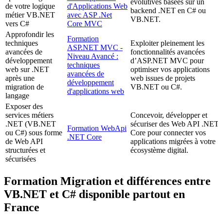
évolutives basées sur un
de votre logique
d'Applications Web
backend .NET en C# ou
métier VB.NET
avec ASP .Net
VB.NET.
vers C#
Core MVC
Approfondir les
Formation
techniques
Exploiter pleinement les
ASP.NET MVC -
avancées de
fonctionnalités avancées
Niveau Avancé :
développement
d’ASP.NET MVC pour
techniques
web sur .NET
optimiser vos applications
avancées de
après une
web issues de projets
développement
migration de
VB.NET ou C#.
d'applications web
langage
Exposer des
services métiers
Concevoir, développer et
.NET (VB.NET
sécuriser des Web API .NE
Formation WebApi
ou C#) sous forme
Core pour connecter vos
.NET Core
de Web API
applications migrées à votre
structurées et
écosystème digital.
sécurisées
Formation Migration et différences entre
VB.NET et C# disponible partout en
France