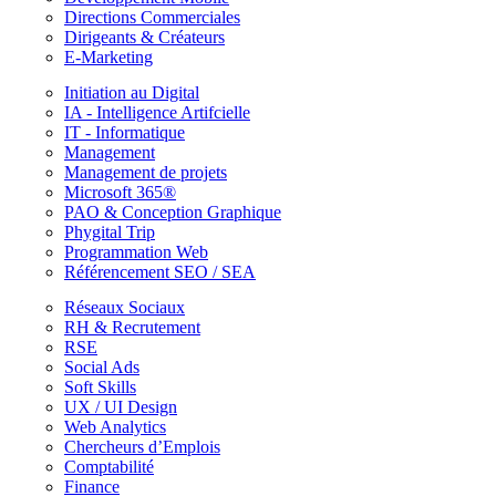
Directions Commerciales
Dirigeants & Créateurs
E-Marketing
Initiation au Digital
IA - Intelligence Artifcielle
IT - Informatique
Management
Management de projets
Microsoft 365®
PAO & Conception Graphique
Phygital Trip
Programmation Web
Référencement SEO / SEA
Réseaux Sociaux
RH & Recrutement
RSE
Social Ads
Soft Skills
UX / UI Design
Web Analytics
Chercheurs d’Emplois
Comptabilité
Finance