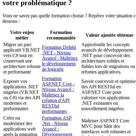
votre problématique ?
Vous ne savez pas quelle formation choisir ? Repérez votre situation c
dessous :
Votre enjeu
Formation
Valeur ajoutée obtenue
métier
recommandée
Migrer un parc
Approfondir les concepts
Formation Delphi
applicatif VB.NET
avancés de développement
.NET - Niveau
vers C# tout en
.NET pour concevoir des
Avancé : Maîtrisez
conservant une
architectures solides et
le développement
architecture robuste
fiables lors de migrations ou
de logiciels
et performante
refontes applicatives.
Formation
Exposer vos
Savoir concevoir et optimise
ASP.NET Core -
applications .NET
des API RESTful en
Niveau Avancé :
migrées (VB.NET
ASP.NET Core pour
Maîtrisez la
ou C#) via des API
valoriser vos applications
création d'API
modernes et
.NET existantes ou
RESTful
performantes
nouvellement migrées.
performantes
Créer ou
Formation ASP
Maîtriser ASP.NET Core
moderniser des
.Net - Niveau
MVC pour bâtir des
applications web
Avancé :
interfaces web robustes et
après la migration
Développement