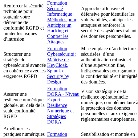
Formation
Renforcer la sécurité
Sécurité
Approche offensive et
technique pour
Informatique :
défensive pour identifier les
soutenir votre
Méthodes pour
vulnérabilités, anticiper les
démarche de
Anticiper un
attaques et renforcer la
conformité RGPD et
Hacking et
sécurité des systèmes traitant
limiter les risques
Contrer les
des données personnelles.
d’intrusion
Attaques
Formation
Mise en place d’architectures
Structurer une
Cybersécurité :
sécurisées, d’une
stratégie de
Maîtrise de
authentification robuste et
cybersécurité avancée
KeyCloak,
d’une supervision fine,
en cohérence avec les
Splunk et
indispensables pour garantir
exigences RGPD
Security by
la confidentialité et l’intégrité
Design
des données.
Formation
Vision stratégique de la
Assurer une
DORA - Niveau
résilience opérationnelle
résilience numérique
Expert :
numérique, complémentaire 
globale, au-delà de la
Résilience
la protection des données
seule conformité
Numérique et
personnelles et aux exigence
RGPD
Stratégies
réglementaires européennes.
DORA
Améliorer les
pratiques numériques
Formation
Sensibilisation et montée en