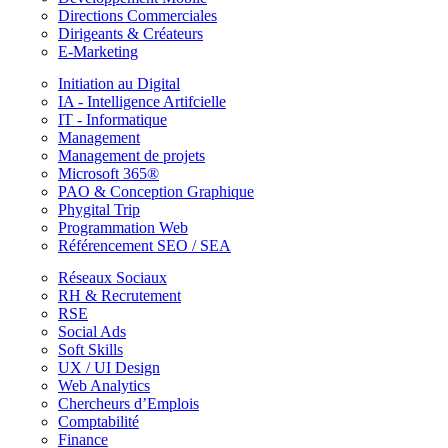
Directions Commerciales
Dirigeants & Créateurs
E-Marketing
Initiation au Digital
IA - Intelligence Artifcielle
IT - Informatique
Management
Management de projets
Microsoft 365®
PAO & Conception Graphique
Phygital Trip
Programmation Web
Référencement SEO / SEA
Réseaux Sociaux
RH & Recrutement
RSE
Social Ads
Soft Skills
UX / UI Design
Web Analytics
Chercheurs d’Emplois
Comptabilité
Finance