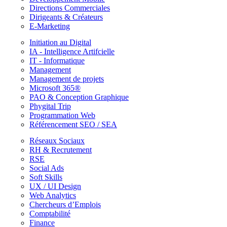
Directions Commerciales
Dirigeants & Créateurs
E-Marketing
Initiation au Digital
IA - Intelligence Artifcielle
IT - Informatique
Management
Management de projets
Microsoft 365®
PAO & Conception Graphique
Phygital Trip
Programmation Web
Référencement SEO / SEA
Réseaux Sociaux
RH & Recrutement
RSE
Social Ads
Soft Skills
UX / UI Design
Web Analytics
Chercheurs d’Emplois
Comptabilité
Finance