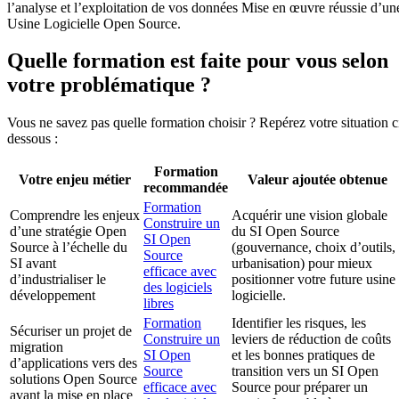
l’analyse et l’exploitation de vos données Mise en œuvre réussie d’un
Usine Logicielle Open Source.
Quelle formation est faite pour vous selon
votre problématique ?
Vous ne savez pas quelle formation choisir ? Repérez votre situation c
dessous :
Formation
Votre enjeu métier
Valeur ajoutée obtenue
recommandée
Formation
Comprendre les enjeux
Acquérir une vision globale
Construire un
d’une stratégie Open
du SI Open Source
SI Open
Source à l’échelle du
(gouvernance, choix d’outils,
Source
SI avant
urbanisation) pour mieux
efficace avec
d’industrialiser le
positionner votre future usine
des logiciels
développement
logicielle.
libres
Formation
Identifier les risques, les
Sécuriser un projet de
Construire un
leviers de réduction de coûts
migration
SI Open
et les bonnes pratiques de
d’applications vers des
Source
transition vers un SI Open
solutions Open Source
efficace avec
Source pour préparer un
avant la mise en place