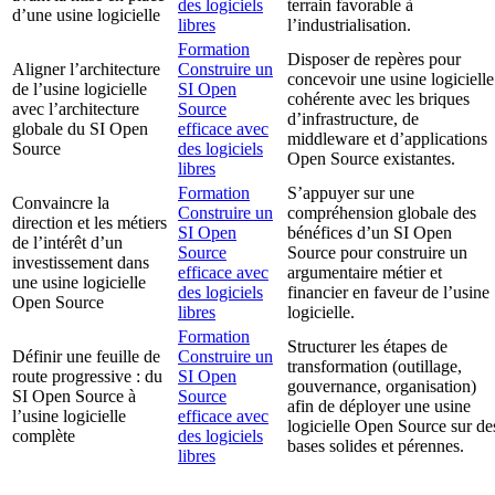
des logiciels
terrain favorable à
d’une usine logicielle
libres
l’industrialisation.
Formation
Disposer de repères pour
Aligner l’architecture
Construire un
concevoir une usine logicielle
de l’usine logicielle
SI Open
cohérente avec les briques
avec l’architecture
Source
d’infrastructure, de
globale du SI Open
efficace avec
middleware et d’applications
Source
des logiciels
Open Source existantes.
libres
Formation
S’appuyer sur une
Convaincre la
Construire un
compréhension globale des
direction et les métiers
SI Open
bénéfices d’un SI Open
de l’intérêt d’un
Source
Source pour construire un
investissement dans
efficace avec
argumentaire métier et
une usine logicielle
des logiciels
financier en faveur de l’usine
Open Source
libres
logicielle.
Formation
Structurer les étapes de
Définir une feuille de
Construire un
transformation (outillage,
route progressive : du
SI Open
gouvernance, organisation)
SI Open Source à
Source
afin de déployer une usine
l’usine logicielle
efficace avec
logicielle Open Source sur de
complète
des logiciels
bases solides et pérennes.
libres