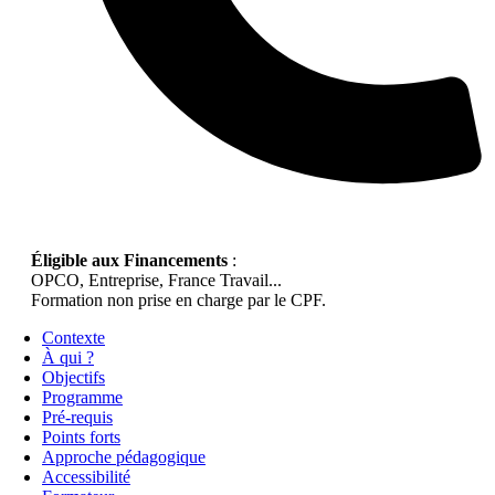
Éligible aux Financements
:
OPCO, Entreprise, France Travail...
Formation non prise en charge par le CPF.
Contexte
À qui ?
Objectifs
Programme
Pré-requis
Points forts
Approche pédagogique
Accessibilité