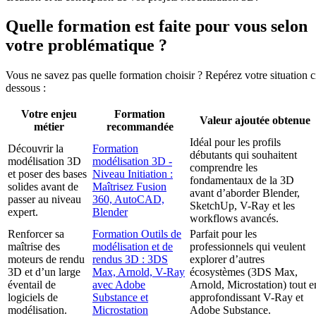
Quelle formation est faite pour vous selon
votre problématique ?
Vous ne savez pas quelle formation choisir ? Repérez votre situation c
dessous :
Votre enjeu
Formation
Valeur ajoutée obtenue
métier
recommandée
Idéal pour les profils
Découvrir la
Formation
débutants qui souhaitent
modélisation 3D
modélisation 3D -
comprendre les
et poser des bases
Niveau Initiation :
fondamentaux de la 3D
solides avant de
Maîtrisez Fusion
avant d’aborder Blender,
passer au niveau
360, AutoCAD,
SketchUp, V-Ray et les
expert.
Blender
workflows avancés.
Renforcer sa
Formation Outils de
Parfait pour les
maîtrise des
modélisation et de
professionnels qui veulent
moteurs de rendu
rendus 3D : 3DS
explorer d’autres
3D et d’un large
Max, Arnold, V-Ray
écosystèmes (3DS Max,
éventail de
avec Adobe
Arnold, Microstation) tout e
logiciels de
Substance et
approfondissant V-Ray et
modélisation.
Microstation
Adobe Substance.