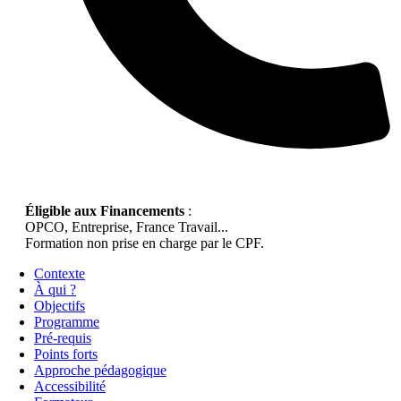
Éligible aux Financements
:
OPCO, Entreprise, France Travail...
Formation non prise en charge par le CPF.
Contexte
À qui ?
Objectifs
Programme
Pré-requis
Points forts
Approche pédagogique
Accessibilité