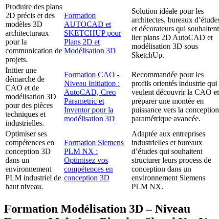
Produire des plans
Solution idéale pour les
2D précis et des
Formation
architectes, bureaux d’étude
modèles 3D
AUTOCAD et
et décorateurs qui souhaitent
architecturaux
SKETCHUP pour
lier plans 2D AutoCAD et
pour la
Plans 2D et
modélisation 3D sous
communication de
Modélisation 3D
SketchUp.
projets.
Initier une
Formation CAO -
Recommandée pour les
démarche de
Niveau Initiation :
profils orientés industrie qui
CAO et de
AutoCAD, Creo
veulent découvrir la CAO et
modélisation 3D
Parametric et
préparer une montée en
pour des pièces
Inventor pour la
puissance vers la conception
techniques et
modélisation 3D
paramétrique avancée.
industrielles.
Optimiser ses
Adaptée aux entreprises
compétences en
Formation Siemens
industrielles et bureaux
conception 3D
PLM NX :
d’études qui souhaitent
dans un
Optimisez vos
structurer leurs process de
environnement
compétences en
conception dans un
PLM industriel de
conception 3D
environnement Siemens
haut niveau.
PLM NX.
Formation Modélisation 3D – Niveau