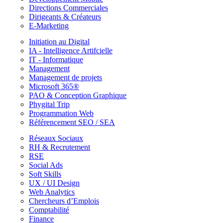
Directions Commerciales
Dirigeants & Créateurs
E-Marketing
Initiation au Digital
IA - Intelligence Artifcielle
IT - Informatique
Management
Management de projets
Microsoft 365®
PAO & Conception Graphique
Phygital Trip
Programmation Web
Référencement SEO / SEA
Réseaux Sociaux
RH & Recrutement
RSE
Social Ads
Soft Skills
UX / UI Design
Web Analytics
Chercheurs d’Emplois
Comptabilité
Finance