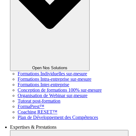
Open Nos Solutions
Formations Individuelles sur-mesure
Formations Intra-entreprise sur-mesure
Formations Inter-entreprise
Conception de formations 100% sur-mesure
Organisation de Webinar sur-mesure
Tutorat post-formation
FormaPrest™
Coaching RESET™
Plan de Développement des Compétences
Expertises & Prestations