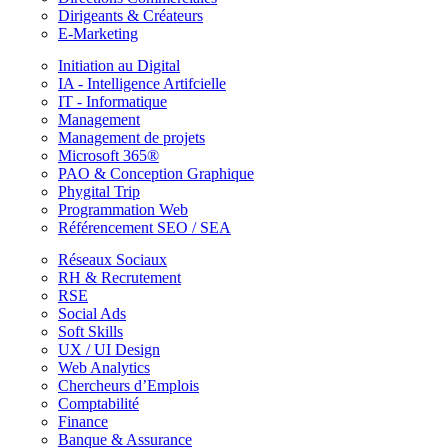
Dirigeants & Créateurs
E-Marketing
Initiation au Digital
IA - Intelligence Artifcielle
IT - Informatique
Management
Management de projets
Microsoft 365®
PAO & Conception Graphique
Phygital Trip
Programmation Web
Référencement SEO / SEA
Réseaux Sociaux
RH & Recrutement
RSE
Social Ads
Soft Skills
UX / UI Design
Web Analytics
Chercheurs d’Emplois
Comptabilité
Finance
Banque & Assurance