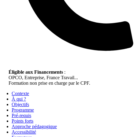
Éligible aux Financements
:
OPCO, Entreprise, France Travail...
Formation non prise en charge par le CPF.
Contexte
À qui ?
Objectifs
Programme
Pré-requis
Points forts
Approche pédagogique
Accessibilité