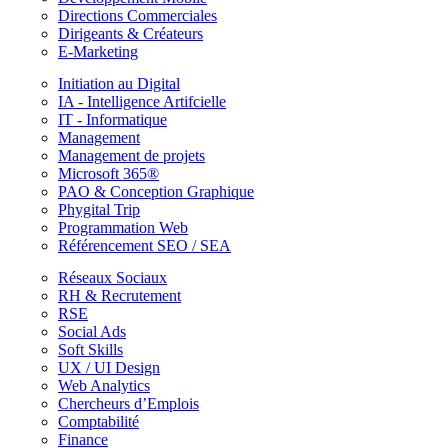
Directions Commerciales
Dirigeants & Créateurs
E-Marketing
Initiation au Digital
IA - Intelligence Artifcielle
IT - Informatique
Management
Management de projets
Microsoft 365®
PAO & Conception Graphique
Phygital Trip
Programmation Web
Référencement SEO / SEA
Réseaux Sociaux
RH & Recrutement
RSE
Social Ads
Soft Skills
UX / UI Design
Web Analytics
Chercheurs d’Emplois
Comptabilité
Finance