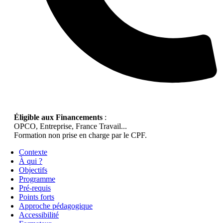
Éligible aux Financements
:
OPCO, Entreprise, France Travail...
Formation non prise en charge par le CPF.
Contexte
À qui ?
Objectifs
Programme
Pré-requis
Points forts
Approche pédagogique
Accessibilité