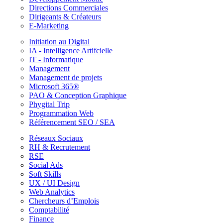
Directions Commerciales
Dirigeants & Créateurs
E-Marketing
Initiation au Digital
IA - Intelligence Artifcielle
IT - Informatique
Management
Management de projets
Microsoft 365®
PAO & Conception Graphique
Phygital Trip
Programmation Web
Référencement SEO / SEA
Réseaux Sociaux
RH & Recrutement
RSE
Social Ads
Soft Skills
UX / UI Design
Web Analytics
Chercheurs d’Emplois
Comptabilité
Finance