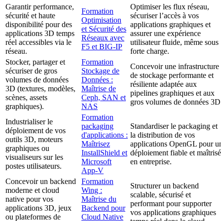
Garantir performance,
Optimiser les flux réseau,
Formation
sécurité et haute
sécuriser l’accès à vos
Optimisation
disponibilité pour des
applications graphiques et
et Sécurité des
applications 3D temps
assurer une expérience
Réseaux avec
réel accessibles via le
utilisateur fluide, même sous
F5 et BIG-IP
réseau.
forte charge.
Stocker, partager et
Formation
Concevoir une infrastructure
sécuriser de gros
Stockage de
de stockage performante et
volumes de données
Données :
résiliente adaptée aux
3D (textures, modèles,
Maîtrise de
pipelines graphiques et aux
scènes, assets
Ceph, SAN et
gros volumes de données 3D
graphiques).
NAS
Formation
Industrialiser le
packaging
Standardiser le packaging et
déploiement de vos
d'applications :
la distribution de vos
outils 3D, moteurs
Maîtrisez
applications OpenGL pour u
graphiques ou
InstallShield et
déploiement fiable et maîtrisé
visualiseurs sur les
Microsoft
en entreprise.
postes utilisateurs.
App-V
Concevoir un backend
Formation
Structurer un backend
moderne et cloud
Wing :
scalable, sécurisé et
native pour vos
Maîtrise du
performant pour supporter
applications 3D, jeux
Backend pour
vos applications graphiques
ou plateformes de
Cloud Native