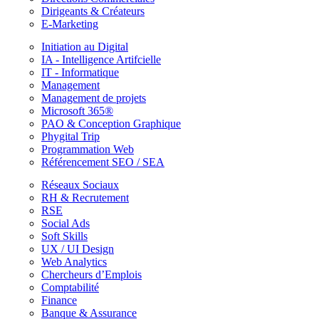
Dirigeants & Créateurs
E-Marketing
Initiation au Digital
IA - Intelligence Artifcielle
IT - Informatique
Management
Management de projets
Microsoft 365®
PAO & Conception Graphique
Phygital Trip
Programmation Web
Référencement SEO / SEA
Réseaux Sociaux
RH & Recrutement
RSE
Social Ads
Soft Skills
UX / UI Design
Web Analytics
Chercheurs d’Emplois
Comptabilité
Finance
Banque & Assurance