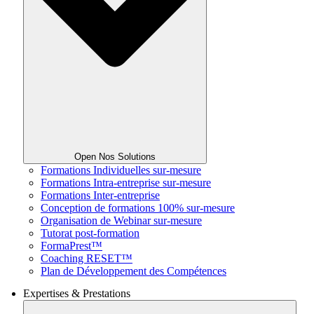
Open Nos Solutions
Formations Individuelles sur-mesure
Formations Intra-entreprise sur-mesure
Formations Inter-entreprise
Conception de formations 100% sur-mesure
Organisation de Webinar sur-mesure
Tutorat post-formation
FormaPrest™
Coaching RESET™
Plan de Développement des Compétences
Expertises & Prestations