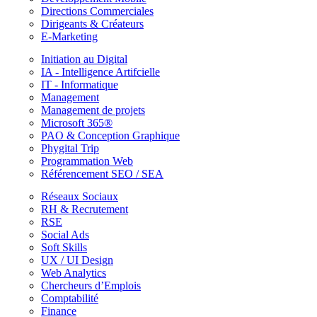
Directions Commerciales
Dirigeants & Créateurs
E-Marketing
Initiation au Digital
IA - Intelligence Artifcielle
IT - Informatique
Management
Management de projets
Microsoft 365®
PAO & Conception Graphique
Phygital Trip
Programmation Web
Référencement SEO / SEA
Réseaux Sociaux
RH & Recrutement
RSE
Social Ads
Soft Skills
UX / UI Design
Web Analytics
Chercheurs d’Emplois
Comptabilité
Finance