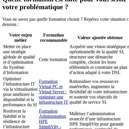
votre problématique ?
Vous ne savez pas quelle formation choisir ? Repérez votre situation c
dessous :
Votre enjeu
Formation
Valeur ajoutée obtenue
métier
recommandée
Mettre en place
Acquérir une vision stratégique e
une stratégie
opérationnelle de la qualité SI,
globale de qualité
structurer une démarche
Cette formation
et d’optimisation
complète, choisir les bons
du Système
référentiels et construire un plan
d’Information
d’action adapté à votre DSI.
Optimiser
Formation
Rationaliser vos ressources
l’infrastructure IT
Virtual PC et
matérielles, augmenter la
via la virtualisation
Virtual Server :
flexibilité de votre infrastructure
pour améliorer la
optimiser une
et soutenir vos objectifs de
disponibilité et la
infrastructure IT
qualité de service SI.
performance du SI
Renforcer la
Formation
Maîtriser l’administration
fiabilité et la
Administration
avancée d’une infrastructure
résilience de
HPE
HPE SimpliVity pour garantir
l’infrastructure
SimpliVity -