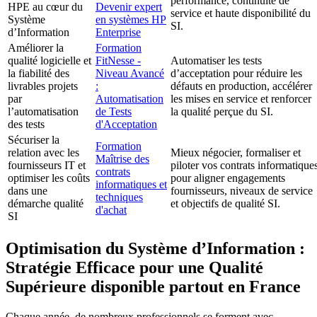
performance, continuité de
HPE au cœur du
Devenir expert
service et haute disponibilité du
Système
en systèmes HP
SI.
d’Information
Enterprise
Améliorer la
Formation
qualité logicielle et
FitNesse -
Automatiser les tests
la fiabilité des
Niveau Avancé
d’acceptation pour réduire les
livrables projets
:
défauts en production, accélérer
par
Automatisation
les mises en service et renforcer
l’automatisation
de Tests
la qualité perçue du SI.
des tests
d'Acceptation
Sécuriser la
Formation
relation avec les
Mieux négocier, formaliser et
Maîtrise des
fournisseurs IT et
piloter vos contrats informatique
contrats
optimiser les coûts
pour aligner engagements
informatiques et
dans une
fournisseurs, niveaux de service
techniques
démarche qualité
et objectifs de qualité SI.
d'achat
SI
Optimisation du Système d’Information :
Stratégie Efficace pour une Qualité
Supérieure disponible partout en France
Chaque année, de nombreux professionnels se forment avec