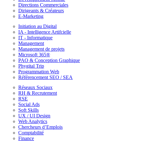
Directions Commerciales
Dirigeants & Créateurs
E-Marketing
Initiation au Digital
IA - Intelligence Artifcielle
IT - Informatique
Management
Management de projets
Microsoft 365®
PAO & Conception Graphique
Phygital Trip
Programmation Web
Référencement SEO / SEA
Réseaux Sociaux
RH & Recrutement
RSE
Social Ads
Soft Skills
UX / UI Design
Web Analytics
Chercheurs d’Emplois
Comptabilité
Finance