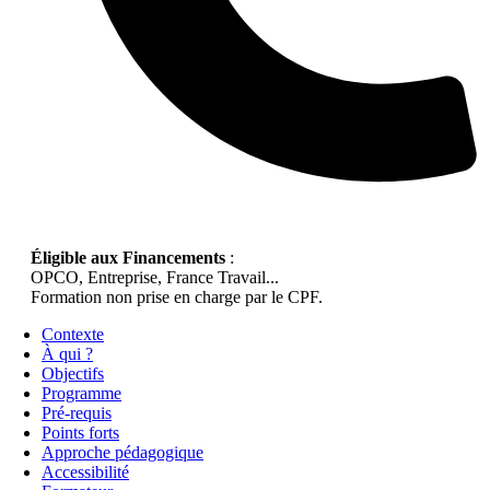
Éligible aux Financements
:
OPCO, Entreprise, France Travail...
Formation non prise en charge par le CPF.
Contexte
À qui ?
Objectifs
Programme
Pré-requis
Points forts
Approche pédagogique
Accessibilité