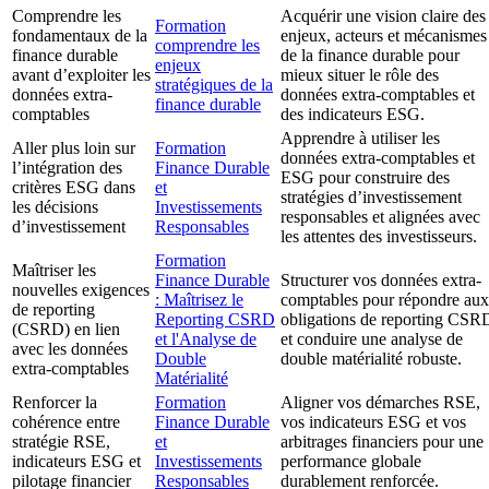
Comprendre les
Acquérir une vision claire des
Formation
fondamentaux de la
enjeux, acteurs et mécanismes
comprendre les
finance durable
de la finance durable pour
enjeux
avant d’exploiter les
mieux situer le rôle des
stratégiques de la
données extra-
données extra-comptables et
finance durable
comptables
des indicateurs ESG.
Apprendre à utiliser les
Aller plus loin sur
Formation
données extra-comptables et
l’intégration des
Finance Durable
ESG pour construire des
critères ESG dans
et
stratégies d’investissement
les décisions
Investissements
responsables et alignées avec
d’investissement
Responsables
les attentes des investisseurs.
Formation
Maîtriser les
Finance Durable
Structurer vos données extra-
nouvelles exigences
: Maîtrisez le
comptables pour répondre aux
de reporting
Reporting CSRD
obligations de reporting CSR
(CSRD) en lien
et l'Analyse de
et conduire une analyse de
avec les données
Double
double matérialité robuste.
extra-comptables
Matérialité
Renforcer la
Formation
Aligner vos démarches RSE,
cohérence entre
Finance Durable
vos indicateurs ESG et vos
stratégie RSE,
et
arbitrages financiers pour une
indicateurs ESG et
Investissements
performance globale
pilotage financier
Responsables
durablement renforcée.