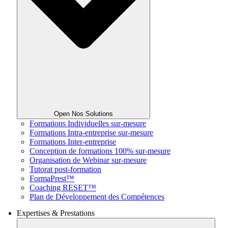
Open Nos Solutions
Formations Individuelles sur-mesure
Formations Intra-entreprise sur-mesure
Formations Inter-entreprise
Conception de formations 100% sur-mesure
Organisation de Webinar sur-mesure
Tutorat post-formation
FormaPrest™
Coaching RESET™
Plan de Développement des Compétences
Expertises & Prestations