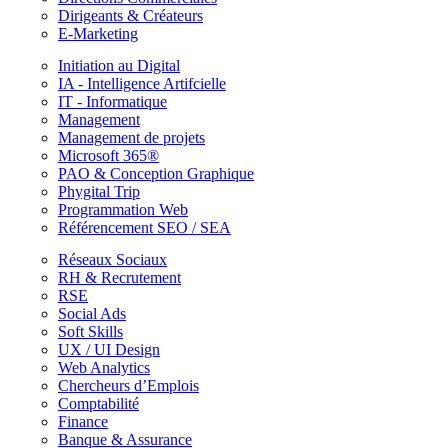
Dirigeants & Créateurs
E-Marketing
Initiation au Digital
IA - Intelligence Artifcielle
IT - Informatique
Management
Management de projets
Microsoft 365®
PAO & Conception Graphique
Phygital Trip
Programmation Web
Référencement SEO / SEA
Réseaux Sociaux
RH & Recrutement
RSE
Social Ads
Soft Skills
UX / UI Design
Web Analytics
Chercheurs d’Emplois
Comptabilité
Finance
Banque & Assurance