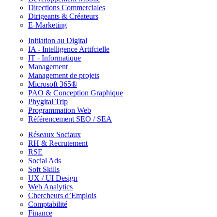
Directions Commerciales
Dirigeants & Créateurs
E-Marketing
Initiation au Digital
IA - Intelligence Artifcielle
IT - Informatique
Management
Management de projets
Microsoft 365®
PAO & Conception Graphique
Phygital Trip
Programmation Web
Référencement SEO / SEA
Réseaux Sociaux
RH & Recrutement
RSE
Social Ads
Soft Skills
UX / UI Design
Web Analytics
Chercheurs d’Emplois
Comptabilité
Finance