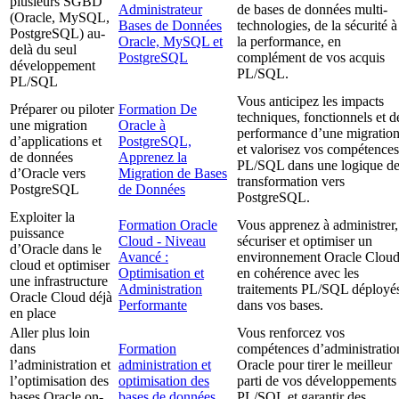
plusieurs SGBD
Administrateur
de bases de données multi-
(Oracle, MySQL,
Bases de Données
technologies, de la sécurité à
PostgreSQL) au-
Oracle, MySQL et
la performance, en
delà du seul
PostgreSQL
complément de vos acquis
développement
PL/SQL.
PL/SQL
Vous anticipez les impacts
Préparer ou piloter
Formation De
techniques, fonctionnels et d
une migration
Oracle à
performance d’une migration
d’applications et
PostgreSQL,
et valorisez vos compétences
de données
Apprenez la
PL/SQL dans une logique d
d’Oracle vers
Migration de Bases
transformation vers
PostgreSQL
de Données
PostgreSQL.
Exploiter la
Formation Oracle
Vous apprenez à administrer,
puissance
Cloud - Niveau
sécuriser et optimiser un
d’Oracle dans le
Avancé :
environnement Oracle Cloud
cloud et optimiser
Optimisation et
en cohérence avec les
une infrastructure
Administration
traitements PL/SQL déployé
Oracle Cloud déjà
Performante
dans vos bases.
en place
Aller plus loin
Vous renforcez vos
dans
Formation
compétences d’administratio
l’administration et
administration et
Oracle pour tirer le meilleur
l’optimisation des
optimisation des
parti de vos développements
bases Oracle on-
bases de données
PL/SQL et garantir des