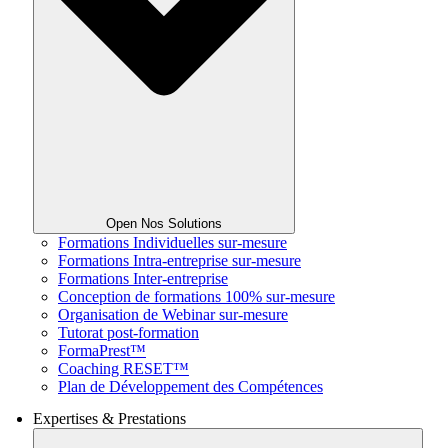
Open Nos Solutions
Formations Individuelles sur-mesure
Formations Intra-entreprise sur-mesure
Formations Inter-entreprise
Conception de formations 100% sur-mesure
Organisation de Webinar sur-mesure
Tutorat post-formation
FormaPrest™
Coaching RESET™
Plan de Développement des Compétences
Expertises & Prestations