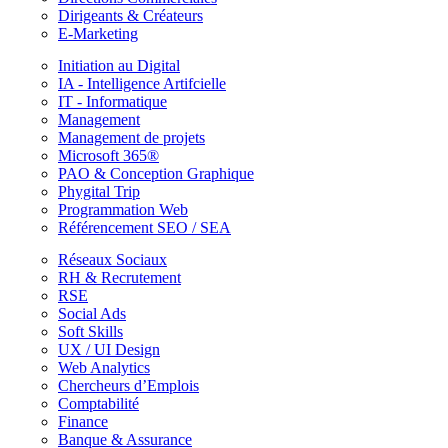
Dirigeants & Créateurs
E-Marketing
Initiation au Digital
IA - Intelligence Artifcielle
IT - Informatique
Management
Management de projets
Microsoft 365®
PAO & Conception Graphique
Phygital Trip
Programmation Web
Référencement SEO / SEA
Réseaux Sociaux
RH & Recrutement
RSE
Social Ads
Soft Skills
UX / UI Design
Web Analytics
Chercheurs d’Emplois
Comptabilité
Finance
Banque & Assurance