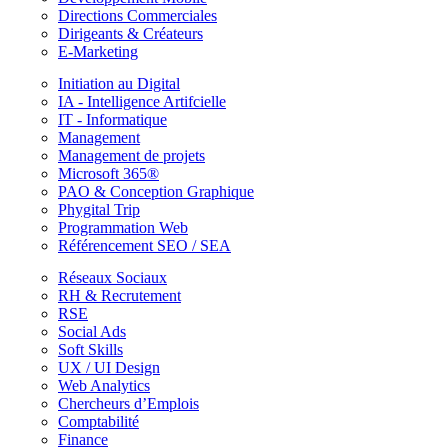
Directions Commerciales
Dirigeants & Créateurs
E-Marketing
Initiation au Digital
IA - Intelligence Artifcielle
IT - Informatique
Management
Management de projets
Microsoft 365®
PAO & Conception Graphique
Phygital Trip
Programmation Web
Référencement SEO / SEA
Réseaux Sociaux
RH & Recrutement
RSE
Social Ads
Soft Skills
UX / UI Design
Web Analytics
Chercheurs d’Emplois
Comptabilité
Finance