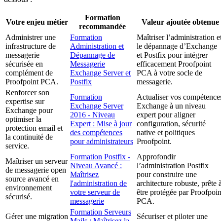
Formation
Votre enjeu métier
Valeur ajoutée obtenue
recommandée
Administrer une
Formation
Maîtriser l’administration e
infrastructure de
Administration et
le dépannage d’Exchange
messagerie
Dépannage de
et Postfix pour intégrer
sécurisée en
Messagerie
efficacement Proofpoint
complément de
Exchange Server et
PCA à votre socle de
Proofpoint PCA.
Postfix
messagerie.
Renforcer son
Formation
Actualiser vos compétence
expertise sur
Exchange Server
Exchange à un niveau
Exchange pour
2016 - Niveau
expert pour aligner
optimiser la
Expert : Mise à jour
configuration, sécurité
protection email et
des compétences
native et politiques
la continuité de
pour administrateurs
Proofpoint.
service.
Formation Postfix -
Approfondir
Maîtriser un serveur
Niveau Avancé :
l’administration Postfix
de messagerie open
Maîtrisez
pour construire une
source avancé en
l'administration de
architecture robuste, prête 
environnement
votre serveur de
être protégée par Proofpoin
sécurisé.
messagerie
PCA.
Formation Serveurs
Gérer une migration
Sécuriser et piloter une
Mails : Maîtrisez la