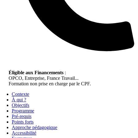
Éligible aux Financements
:
OPCO, Entreprise, France Travail...
Formation non prise en charge par le CPF.
Contexte
À qui ?
Objectifs
Programme
Pré-requis
Points forts
Approche pédagogique
Accessibilité