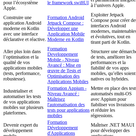
pour l’écosystème
le framework swiftUI
à l’univers Apple.
Apple.
Exploiter Jetpack
Construire une
Formation Android
Compose pour créer de
application Android
Jetpack Compose :
interfaces Android
moderne en Kotlin
Développer une
modernes, maintenable
avec une interface
Application Mobile
et évolutives, tout en
déclarative et réactive.
Moderne en Kotlin
tirant parti de Kotlin.
Formation
Aller plus loin dans
Structurer une démarch
Developpement
l’optimisation et la
de tests, améliorer les
Mobile - Niveau
qualité de vos
performances et la
Avancé : Mise en
applications mobiles
fiabilité de vos apps
œuvre de Tests et
(tests, performance,
mobiles, qu’elles soient
Optimisation des
robustesse).
natives ou hybrides.
Applications Mobiles
Formation Appium -
Mettre en place des test
Industrialiser et
Niveau Avancé :
automatisés multi-OS
automatiser les tests
Maîtrisez
avec Appium pour
de vos applications
l'automatisation des
fiabiliser vos livraisons
mobiles sur plusieurs
tests pour applications
et réduire les
plateformes.
mobiles
régressions.
Formation
Devenir expert du
Maîtriser .NET MAUI
Développement
développement
pour développer des
d'Applications
mobile
applications