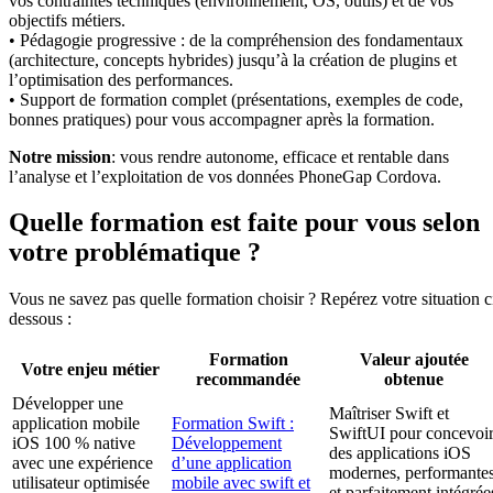
vos contraintes techniques (environnement, OS, outils) et de vos
objectifs métiers.
• Pédagogie progressive : de la compréhension des fondamentaux
(architecture, concepts hybrides) jusqu’à la création de plugins et
l’optimisation des performances.
• Support de formation complet (présentations, exemples de code,
bonnes pratiques) pour vous accompagner après la formation.
Notre mission
: vous rendre autonome, efficace et rentable dans
l’analyse et l’exploitation de vos données PhoneGap Cordova.
Quelle formation est faite pour vous selon
votre problématique ?
Vous ne savez pas quelle formation choisir ? Repérez votre situation c
dessous :
Formation
Valeur ajoutée
Votre enjeu métier
recommandée
obtenue
Développer une
Maîtriser Swift et
application mobile
Formation Swift :
SwiftUI pour concevoi
iOS 100 % native
Développement
des applications iOS
avec une expérience
d’une application
modernes, performante
utilisateur optimisée
mobile avec swift et
et parfaitement intégrée