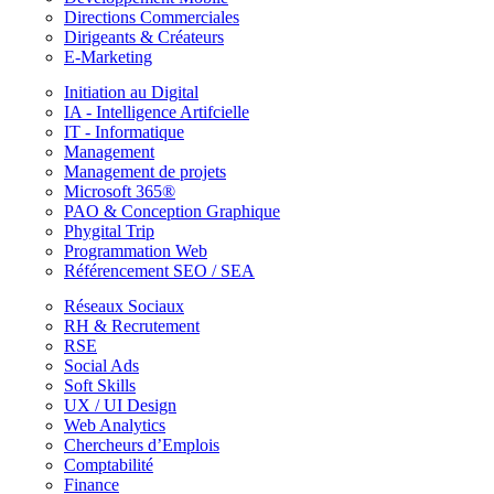
Directions Commerciales
Dirigeants & Créateurs
E-Marketing
Initiation au Digital
IA - Intelligence Artifcielle
IT - Informatique
Management
Management de projets
Microsoft 365®
PAO & Conception Graphique
Phygital Trip
Programmation Web
Référencement SEO / SEA
Réseaux Sociaux
RH & Recrutement
RSE
Social Ads
Soft Skills
UX / UI Design
Web Analytics
Chercheurs d’Emplois
Comptabilité
Finance