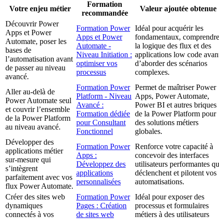
Formation
Votre enjeu métier
Valeur ajoutée obtenue
recommandée
Découvrir Power
Formation Power
Idéal pour acquérir les
Apps et Power
Apps et Power
fondamentaux, comprendr
Automate, poser les
Automate -
la logique des flux et des
bases de
Niveau Initiation :
applications low code avan
l’automatisation avant
optimiser vos
d’aborder des scénarios
de passer au niveau
processus
complexes.
avancé.
Formation Power
Permet de maîtriser Power
Aller au-delà de
Platform - Niveau
Apps, Power Automate,
Power Automate seul
Avancé :
Power BI et autres briques
et couvrir l’ensemble
Formation dédiée
de la Power Platform pour
de la Power Platform
pour Consultant
des solutions métiers
au niveau avancé.
Fonctionnel
globales.
Développer des
Formation Power
Renforce votre capacité à
applications métier
Apps :
concevoir des interfaces
sur-mesure qui
Développez des
utilisateurs performantes qu
s’intègrent
applications
déclenchent et pilotent vos
parfaitement avec vos
personnalisées
automatisations.
flux Power Automate.
Créer des sites web
Formation Power
Idéal pour exposer des
dynamiques
Pages : Création
processus et formulaires
connectés à vos
de sites web
métiers à des utilisateurs