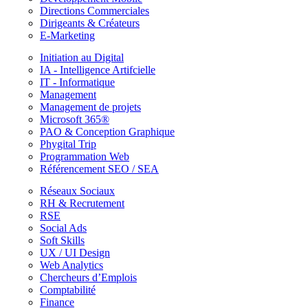
Directions Commerciales
Dirigeants & Créateurs
E-Marketing
Initiation au Digital
IA - Intelligence Artifcielle
IT - Informatique
Management
Management de projets
Microsoft 365®
PAO & Conception Graphique
Phygital Trip
Programmation Web
Référencement SEO / SEA
Réseaux Sociaux
RH & Recrutement
RSE
Social Ads
Soft Skills
UX / UI Design
Web Analytics
Chercheurs d’Emplois
Comptabilité
Finance