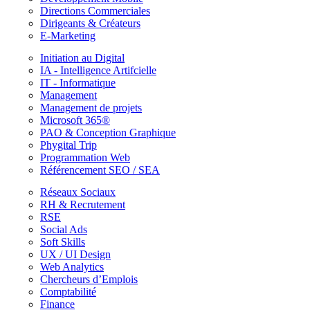
Directions Commerciales
Dirigeants & Créateurs
E-Marketing
Initiation au Digital
IA - Intelligence Artifcielle
IT - Informatique
Management
Management de projets
Microsoft 365®
PAO & Conception Graphique
Phygital Trip
Programmation Web
Référencement SEO / SEA
Réseaux Sociaux
RH & Recrutement
RSE
Social Ads
Soft Skills
UX / UI Design
Web Analytics
Chercheurs d’Emplois
Comptabilité
Finance