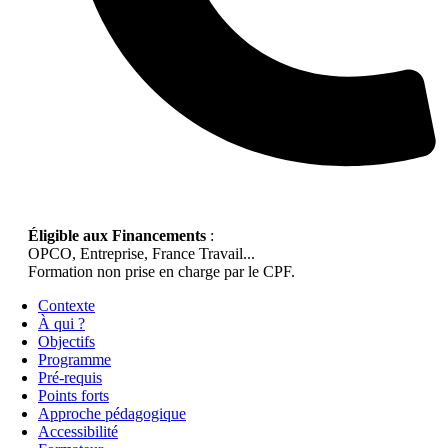
Éligible aux Financements
:
OPCO, Entreprise, France Travail...
Formation non prise en charge par le CPF.
Contexte
À qui ?
Objectifs
Programme
Pré-requis
Points forts
Approche pédagogique
Accessibilité