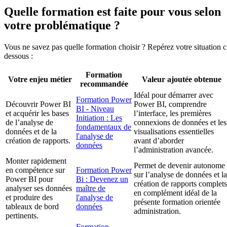
Quelle formation est faite pour vous selon
votre problématique ?
Vous ne savez pas quelle formation choisir ? Repérez votre situation c
dessous :
Formation
Votre enjeu métier
Valeur ajoutée obtenue
recommandée
Idéal pour démarrer avec
Formation Power
Découvrir Power BI
Power BI, comprendre
BI - Niveau
et acquérir les bases
l’interface, les premières
Initiation : Les
de l’analyse de
connexions de données et les
fondamentaux de
données et de la
visualisations essentielles
l'analyse de
création de rapports.
avant d’aborder
données
l’administration avancée.
Monter rapidement
Permet de devenir autonome
en compétence sur
Formation Power
sur l’analyse de données et la
Power BI pour
Bi : Devenez un
création de rapports complets
analyser ses données
maître de
en complément idéal de la
et produire des
l'analyse de
présente formation orientée
tableaux de bord
données
administration.
pertinents.
Formation