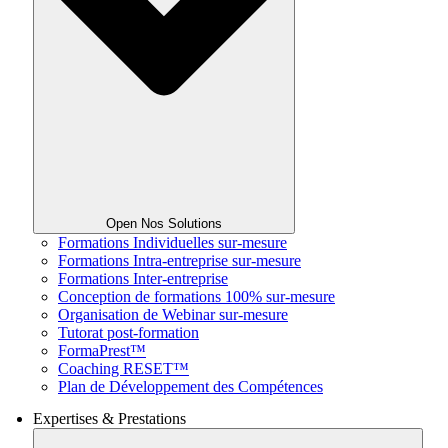
Open Nos Solutions
Formations Individuelles sur-mesure
Formations Intra-entreprise sur-mesure
Formations Inter-entreprise
Conception de formations 100% sur-mesure
Organisation de Webinar sur-mesure
Tutorat post-formation
FormaPrest™
Coaching RESET™
Plan de Développement des Compétences
Expertises & Prestations