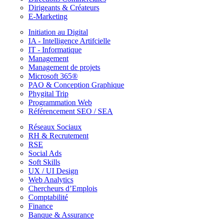
Dirigeants & Créateurs
E-Marketing
Initiation au Digital
IA - Intelligence Artifcielle
IT - Informatique
Management
Management de projets
Microsoft 365®
PAO & Conception Graphique
Phygital Trip
Programmation Web
Référencement SEO / SEA
Réseaux Sociaux
RH & Recrutement
RSE
Social Ads
Soft Skills
UX / UI Design
Web Analytics
Chercheurs d’Emplois
Comptabilité
Finance
Banque & Assurance