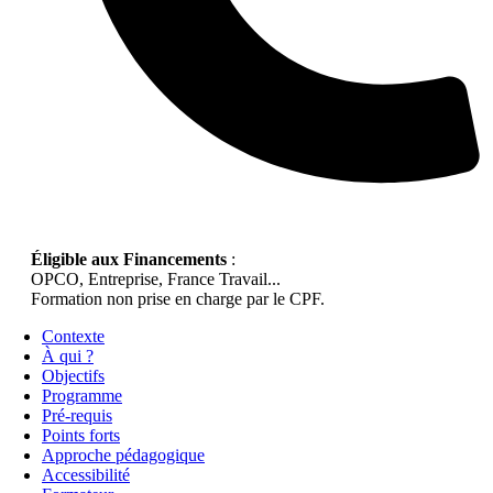
Éligible aux Financements
:
OPCO, Entreprise, France Travail...
Formation non prise en charge par le CPF.
Contexte
À qui ?
Objectifs
Programme
Pré-requis
Points forts
Approche pédagogique
Accessibilité