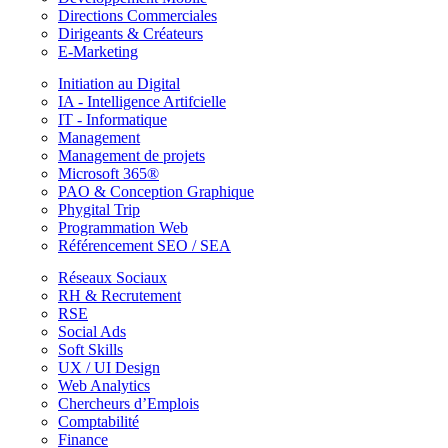
Directions Commerciales
Dirigeants & Créateurs
E-Marketing
Initiation au Digital
IA - Intelligence Artifcielle
IT - Informatique
Management
Management de projets
Microsoft 365®
PAO & Conception Graphique
Phygital Trip
Programmation Web
Référencement SEO / SEA
Réseaux Sociaux
RH & Recrutement
RSE
Social Ads
Soft Skills
UX / UI Design
Web Analytics
Chercheurs d’Emplois
Comptabilité
Finance