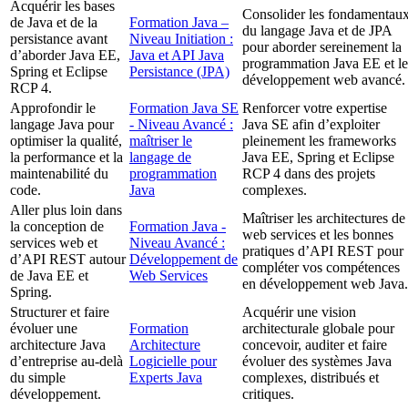
Acquérir les bases
Consolider les fondamentau
de Java et de la
Formation Java –
du langage Java et de JPA
persistance avant
Niveau Initiation :
pour aborder sereinement la
d’aborder Java EE,
Java et API Java
programmation Java EE et le
Spring et Eclipse
Persistance (JPA)
développement web avancé.
RCP 4.
Approfondir le
Formation Java SE
Renforcer votre expertise
langage Java pour
- Niveau Avancé :
Java SE afin d’exploiter
optimiser la qualité,
maîtriser le
pleinement les frameworks
la performance et la
langage de
Java EE, Spring et Eclipse
maintenabilité du
programmation
RCP 4 dans des projets
code.
Java
complexes.
Aller plus loin dans
Maîtriser les architectures de
la conception de
Formation Java -
web services et les bonnes
services web et
Niveau Avancé :
pratiques d’API REST pour
d’API REST autour
Développement de
compléter vos compétences
de Java EE et
Web Services
en développement web Java.
Spring.
Structurer et faire
Acquérir une vision
évoluer une
Formation
architecturale globale pour
architecture Java
Architecture
concevoir, auditer et faire
d’entreprise au-delà
Logicielle pour
évoluer des systèmes Java
du simple
Experts Java
complexes, distribués et
développement.
critiques.