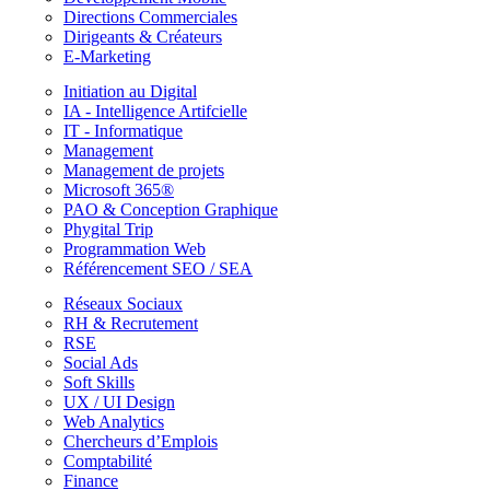
Directions Commerciales
Dirigeants & Créateurs
E-Marketing
Initiation au Digital
IA - Intelligence Artifcielle
IT - Informatique
Management
Management de projets
Microsoft 365®
PAO & Conception Graphique
Phygital Trip
Programmation Web
Référencement SEO / SEA
Réseaux Sociaux
RH & Recrutement
RSE
Social Ads
Soft Skills
UX / UI Design
Web Analytics
Chercheurs d’Emplois
Comptabilité
Finance