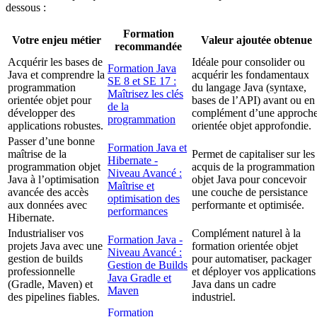
dessous :
Formation
Votre enjeu métier
Valeur ajoutée obtenue
recommandée
Acquérir les bases de
Idéale pour consolider ou
Formation Java
Java et comprendre la
acquérir les fondamentaux
SE 8 et SE 17 :
programmation
du langage Java (syntaxe,
Maîtrisez les clés
orientée objet pour
bases de l’API) avant ou en
de la
développer des
complément d’une approch
programmation
applications robustes.
orientée objet approfondie.
Passer d’une bonne
Formation Java et
maîtrise de la
Permet de capitaliser sur les
Hibernate -
programmation objet
acquis de la programmation
Niveau Avancé :
Java à l’optimisation
objet Java pour concevoir
Maîtrise et
avancée des accès
une couche de persistance
optimisation des
aux données avec
performante et optimisée.
performances
Hibernate.
Industrialiser vos
Complément naturel à la
Formation Java -
projets Java avec une
formation orientée objet
Niveau Avancé :
gestion de builds
pour automatiser, packager
Gestion de Builds
professionnelle
et déployer vos applications
Java Gradle et
(Gradle, Maven) et
Java dans un cadre
Maven
des pipelines fiables.
industriel.
Formation