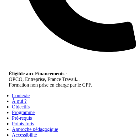
Éligible aux Financements
:
OPCO, Entreprise, France Travail...
Formation non prise en charge par le CPF.
Contexte
À qui ?
Objectifs
Programme
Pré-requis
Points forts
Approche pédagogique
Accessibilité