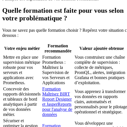
Quelle formation est faite pour vous selon
votre problématique ?
Vous ne savez pas quelle formation choisir ? Repérez votre situation c
dessous :
Formation
Votre enjeu métier
Valeur ajoutée obtenue
recommandée
Mettre en place une
Formation
Vous construisez une chaîne
supervision métrique
Prometheus :
complète de supervision :
robuste pour vos
Maîtrisez la
collecte de métriques,
serveurs et
Supervision de
PromQL, alertes, intégration
applications avec
vos Serveurs et
Grafana et bonnes pratiques
Prometheus.
Applications
d’exploitation.
Concevoir des
Formation
Vous apprenez à transformer
rapports décisionnels
Maîtrisez BIRT
vos données en rapports
et tableaux de bord
Report Designer
clairs, automatisés et
analytiques à partir
et JasperReports
personnalisés pour le pilotag
de vos données
pour l'analyse de
opérationnel et stratégique.
métier.
données
Sécuriser et
Vous développez une
optimiser la gestion
Formation