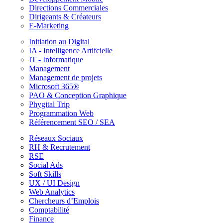
Directions Commerciales
Dirigeants & Créateurs
E-Marketing
Initiation au Digital
IA - Intelligence Artifcielle
IT - Informatique
Management
Management de projets
Microsoft 365®
PAO & Conception Graphique
Phygital Trip
Programmation Web
Référencement SEO / SEA
Réseaux Sociaux
RH & Recrutement
RSE
Social Ads
Soft Skills
UX / UI Design
Web Analytics
Chercheurs d’Emplois
Comptabilité
Finance