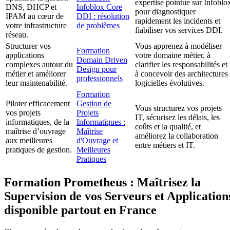
expertise pointue sur Infoblo
DNS, DHCP et
Infoblox Core
pour diagnostiquer
IPAM au cœur de
DDI : résolution
rapidement les incidents et
votre infrastructure
de problèmes
fiabiliser vos services DDI.
réseau.
Structurer vos
Vous apprenez à modéliser
Formation
applications
votre domaine métier, à
Domain Driven
complexes autour du
clarifier les responsabilités et
Design pour
métier et améliorer
à concevoir des architectures
professionnels
leur maintenabilité.
logicielles évolutives.
Formation
Piloter efficacement
Gestion de
Vous structurez vos projets
vos projets
Projets
IT, sécurisez les délais, les
informatiques, de la
Informatiques :
coûts et la qualité, et
maîtrise d’ouvrage
Maîtrise
améliorez la collaboration
aux meilleures
d'Ouvrage et
entre métiers et IT.
pratiques de gestion.
Meilleures
Pratiques
Formation Prometheus : Maîtrisez la
Supervision de vos Serveurs et Application
disponible partout en France