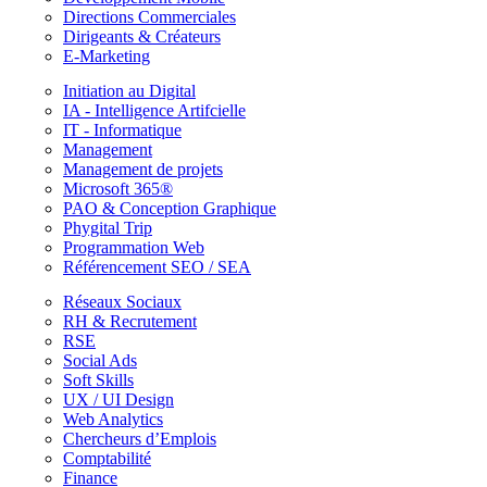
Directions Commerciales
Dirigeants & Créateurs
E-Marketing
Initiation au Digital
IA - Intelligence Artifcielle
IT - Informatique
Management
Management de projets
Microsoft 365®
PAO & Conception Graphique
Phygital Trip
Programmation Web
Référencement SEO / SEA
Réseaux Sociaux
RH & Recrutement
RSE
Social Ads
Soft Skills
UX / UI Design
Web Analytics
Chercheurs d’Emplois
Comptabilité
Finance