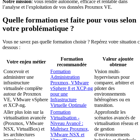
Notre mission
: vous rendre autonome, efficace et rentable dans
l’analyse et l’exploitation de vos données Proxmox VE.
Quelle formation est faite pour vous selon
votre problématique ?
Vous ne savez pas quelle formation choisir ? Repérez votre situation c
dessous :
Formation
Valeur ajoutée
Votre enjeu métier
recommandée
obtenue
Concevoir et
Formation
Vision multi-
administrer une
Administration
hyperviseurs pour
infrastructure
Proxmox, VMware
comparer, arbitrer et
virtualisée complète
vSphere 8 et XCP-ng
piloter des
autour de Proxmox
pour une
environnements
VE, VMware vSphere
Infrastructure
hétérogènes ou en
et XCP-ng.
Virtuelle Optimale
transition.
Aller plus loin sur la
Formation
Approfondir les
virtualisation avancée
Virtualisation -
scénarios avancés de
(Proxmox, VMware
Niveau Avancé :
virtualisation réseau et
NSX, VirtualBox) et
Maîtrisez Proxmox,
de gestion
les architectures
VMware NSX et
d’environnements