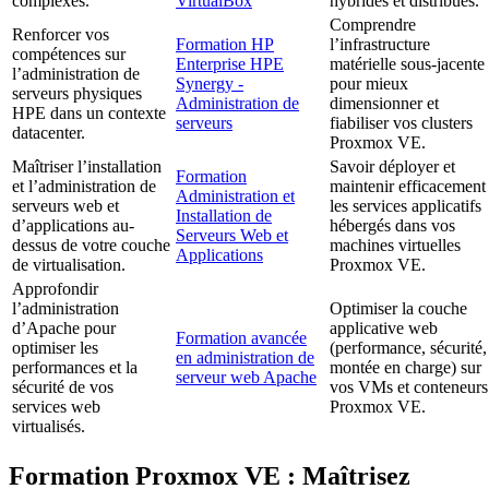
complexes.
VirtualBox
hybrides et distribués.
Comprendre
Renforcer vos
Formation HP
l’infrastructure
compétences sur
Enterprise HPE
matérielle sous-jacente
l’administration de
Synergy -
pour mieux
serveurs physiques
Administration de
dimensionner et
HPE dans un contexte
serveurs
fiabiliser vos clusters
datacenter.
Proxmox VE.
Maîtriser l’installation
Savoir déployer et
Formation
et l’administration de
maintenir efficacement
Administration et
serveurs web et
les services applicatifs
Installation de
d’applications au-
hébergés dans vos
Serveurs Web et
dessus de votre couche
machines virtuelles
Applications
de virtualisation.
Proxmox VE.
Approfondir
l’administration
Optimiser la couche
d’Apache pour
applicative web
Formation avancée
optimiser les
(performance, sécurité,
en administration de
performances et la
montée en charge) sur
serveur web Apache
sécurité de vos
vos VMs et conteneurs
services web
Proxmox VE.
virtualisés.
Formation Proxmox VE : Maîtrisez