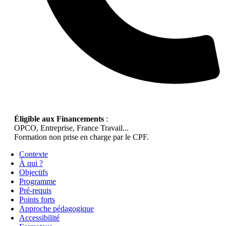
Éligible aux Financements
:
OPCO, Entreprise, France Travail...
Formation non prise en charge par le CPF.
Contexte
À qui ?
Objectifs
Programme
Pré-requis
Points forts
Approche pédagogique
Accessibilité