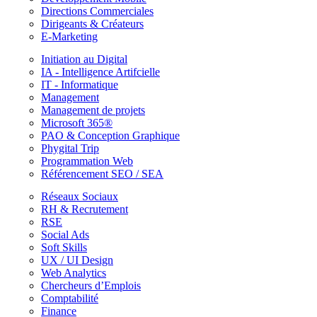
Directions Commerciales
Dirigeants & Créateurs
E-Marketing
Initiation au Digital
IA - Intelligence Artifcielle
IT - Informatique
Management
Management de projets
Microsoft 365®
PAO & Conception Graphique
Phygital Trip
Programmation Web
Référencement SEO / SEA
Réseaux Sociaux
RH & Recrutement
RSE
Social Ads
Soft Skills
UX / UI Design
Web Analytics
Chercheurs d’Emplois
Comptabilité
Finance