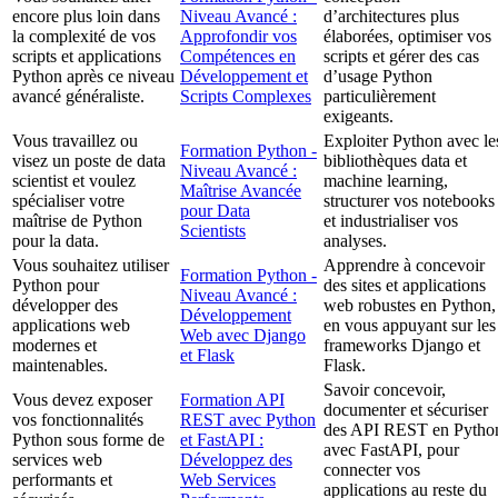
encore plus loin dans
Niveau Avancé :
d’architectures plus
la complexité de vos
Approfondir vos
élaborées, optimiser vos
scripts et applications
Compétences en
scripts et gérer des cas
Python après ce niveau
Développement et
d’usage Python
avancé généraliste.
Scripts Complexes
particulièrement
exigeants.
Vous travaillez ou
Exploiter Python avec le
Formation Python -
visez un poste de data
bibliothèques data et
Niveau Avancé :
scientist et voulez
machine learning,
Maîtrise Avancée
spécialiser votre
structurer vos notebooks
pour Data
maîtrise de Python
et industrialiser vos
Scientists
pour la data.
analyses.
Vous souhaitez utiliser
Apprendre à concevoir
Formation Python -
Python pour
des sites et applications
Niveau Avancé :
développer des
web robustes en Python,
Développement
applications web
en vous appuyant sur les
Web avec Django
modernes et
frameworks Django et
et Flask
maintenables.
Flask.
Savoir concevoir,
Vous devez exposer
Formation API
documenter et sécuriser
vos fonctionnalités
REST avec Python
des API REST en Pytho
Python sous forme de
et FastAPI :
avec FastAPI, pour
services web
Développez des
connecter vos
performants et
Web Services
applications au reste du