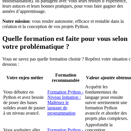
industrialisation). Ils partagent avec vous leurs retours d’expérience,
leurs astuces et leurs bonnes pratiques, pour vous faire gagner des
années d’apprentissage.
Notre mission
: vous rendre autonome, efficace et rentable dans la
création et la conception de vos projets Python.
Quelle formation est faite pour vous selon
votre problématique ?
Vous ne savez pas quelle formation choisir ? Repérez votre situation c
dessous :
Formation
Votre enjeu métier
Valeur ajoutée obtenu
recommandée
Acquérir les
Vous débutez en
Formation Python -
fondamentaux du
Python et avez besoin
Niveau Initiation :
langage pour ensuite
de poser des bases
Maîtrisez le
suivre sereinement une
solides avant de passer
langage de
formation Python
à un niveau avancé.
programmation
avancée et aborder des
projets plus complexes.
Approfondir la
Vous souhaitez aller
Formation Python -
conception