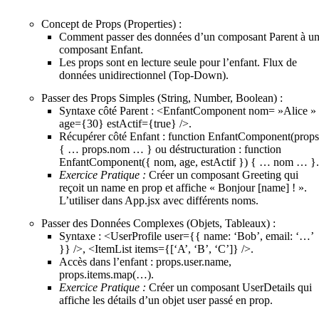
Concept de Props (Properties) :
Comment passer des données d’un composant Parent à u
composant Enfant.
Les props sont en lecture seule pour l’enfant. Flux de
données unidirectionnel (Top-Down).
Passer des Props Simples (String, Number, Boolean) :
Syntaxe côté Parent : <EnfantComponent nom= »Alice »
age={30} estActif={true} />.
Récupérer côté Enfant : function EnfantComponent(props
{ … props.nom … } ou déstructuration : function
EnfantComponent({ nom, age, estActif }) { … nom … }.
Exercice Pratique :
Créer un composant Greeting qui
reçoit un name en prop et affiche « Bonjour [name] ! ».
L’utiliser dans App.jsx avec différents noms.
Passer des Données Complexes (Objets, Tableaux) :
Syntaxe : <UserProfile user={{ name: ‘Bob’, email: ‘…’
}} />, <ItemList items={[‘A’, ‘B’, ‘C’]} />.
Accès dans l’enfant : props.user.name,
props.items.map(…).
Exercice Pratique :
Créer un composant UserDetails qui
affiche les détails d’un objet user passé en prop.