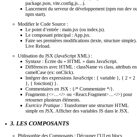
package.json, vite.config.js…).
Lancement du serveur de développement (npm run dev o
npm start).
Modifier le Code Source :
Le point d’entrée : main.jsx (ou index.js).
Le composant principal : App.jsx.
Faire ses premières modifications (texte, structure simple).
Live Reload.
Utilisation du JSX (JavaScript XML) :
Syntaxe : Écrire du « HTML » dans JavaScript.
Différences avec HTML : className vs class, attributs en
camelCase (ex: onClick).
Intégrer des expressions JavaScript : { variable }, { 2 + 2
}, { fonction() }.
Commentaires en JSX : {/* Commentaire */}.
Fragments (<>…</> ou <React.Fragment>…</>) pour
retourner plusieurs éléments.
Exercice Pratique :
Transformer une structure HTML
simple en JSX. Afficher des variables JS dans le JSX.
3. LES COMPOSANTS
Philosophie des Composants : Découper l’UI en blocs