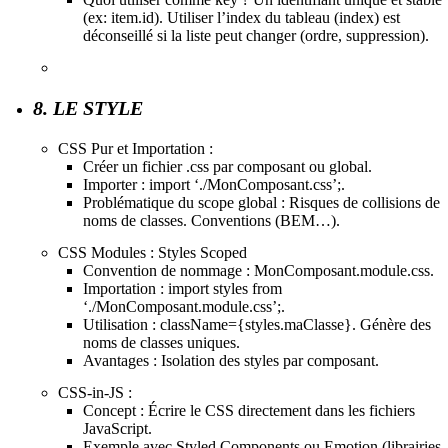
(ex: item.id). Utiliser l’index du tableau (index) est
déconseillé si la liste peut changer (ordre, suppression).
8. LE STYLE
CSS Pur et Importation :
Créer un fichier .css par composant ou global.
Importer : import ‘./MonComposant.css’;.
Problématique du scope global : Risques de collisions de
noms de classes. Conventions (BEM…).
CSS Modules : Styles Scoped
Convention de nommage : MonComposant.module.css.
Importation : import styles from
‘./MonComposant.module.css’;.
Utilisation : className={styles.maClasse}. Génère des
noms de classes uniques.
Avantages : Isolation des styles par composant.
CSS-in-JS :
Concept : Écrire le CSS directement dans les fichiers
JavaScript.
Exemple avec Styled Components ou Emotion (librairies