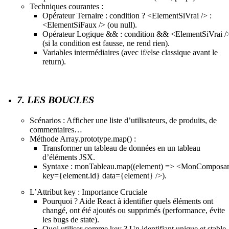
Techniques courantes :
Opérateur Ternaire : condition ? <ElementSiVrai /> :
<ElementSiFaux /> (ou null).
Opérateur Logique && : condition && <ElementSiVrai /
(si la condition est fausse, ne rend rien).
Variables intermédiaires (avec if/else classique avant le
return).
7. LES BOUCLES
Scénarios : Afficher une liste d’utilisateurs, de produits, de
commentaires…
Méthode Array.prototype.map() :
Transformer un tableau de données en un tableau
d’éléments JSX.
Syntaxe : monTableau.map((element) => <MonComposa
key={element.id} data={element} />).
L’Attribut key : Importance Cruciale
Pourquoi ? Aide React à identifier quels éléments ont
changé, ont été ajoutés ou supprimés (performance, évite
les bugs de state).
Quoi utiliser comme key ? Un identifiant unique et stable