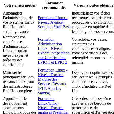
Formation
Votre enjeu métier
Valeur ajoutée obtenue
recommandée
Automatiser
Industrialisez vos tâches
l’administration de
Formation Linux -
récurrentes, sécurisez vos
vos systèmes Linux
Niveau Avancé :
procédures d’exploitation
Red Hat par le
Scripting Shell Bash
et gagnez en rapidité dans
scripting avancé
le pilotage de vos serveurs
Renforcer vos
Formation
Consolidez vos bases,
compétences
Administration
structurez vos
d’administration
Linux - Niveau
connaissances et alignez
Linux jusqu’au
Expert : préparation
votre expertise sur des
niveau expert et
aux Certifications
référentiels reconnus sur l
préparer des
LPIC-1 et LPIC-2
marché.
certifications
Formation Linux -
Maîtriser les
Déployez et optimisez les
Niveau Expert :
principaux services
services réseaux critiques
Maîtrise des
réseaux Linux pour
en cohérence avec vos
Services Réseaux
des infrastructures
choix d’architecture Red
(FTP, Apache,
Red Hat complètes
Hat.
Samba)
Approfondir le
Formation
Créez des outils système
développement
Linux/Unix -
adaptés à vos besoins de
système sous
Niveau Expert :
performance, de
Linux/Unix pour des
maîtrisez l'essentiel
supervision et d’intégratio