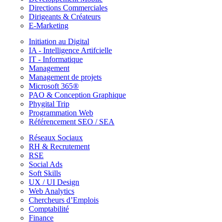
Directions Commerciales
Dirigeants & Créateurs
E-Marketing
Initiation au Digital
IA - Intelligence Artifcielle
IT - Informatique
Management
Management de projets
Microsoft 365®
PAO & Conception Graphique
Phygital Trip
Programmation Web
Référencement SEO / SEA
Réseaux Sociaux
RH & Recrutement
RSE
Social Ads
Soft Skills
UX / UI Design
Web Analytics
Chercheurs d’Emplois
Comptabilité
Finance