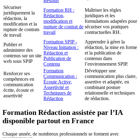
Besoins
Sécuriser
Formation RH :
Maîtriser les règles
juridiquement la
Rédaction,
juridiques et les
rédaction, la
modification et
formulations adaptées pour
modification et la
rupture de contrat de
sécuriser vos pratiques
rupture de contrats
travail
contractuelles RH.
de travail
Formation SPIP -
Apprendre à gérer la
Publier et
Niveau Initiation :
rédaction, la mise en forme
administrer des
Rédaction et
et la publication de
contenus sur un site
Publication de
contenus dans
web sous SPIP
Contenu
l’environnement SPIP.
Formation
Développer une
Renforcer ses
Communication :
communication plus claire,
compétences en
Écoute Active,
assertive et adaptée, en
communication
Assertivité et
combinant posture
écrite, écoute et
Techniques de
relationnelle et techniques
assertivité
Rédaction
de rédaction.
Formation Rédaction assistée par l’IA
disponible partout en France
Chaque année, de nombreux professionnels se forment avec