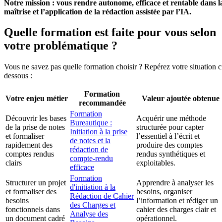
Notre mission : vous rendre autonome, efficace et rentable dans l
maîtrise et l’application de la rédaction assistée par l’IA.
Quelle formation est faite pour vous selon
votre problématique ?
Vous ne savez pas quelle formation choisir ? Repérez votre situation c
dessous :
Formation
Votre enjeu métier
Valeur ajoutée obtenue
recommandée
Formation
Découvrir les bases
Acquérir une méthode
Bureautique :
de la prise de notes
structurée pour capter
Initiation à la prise
et formaliser
l’essentiel à l’écrit et
de notes et la
rapidement des
produire des comptes
rédaction de
comptes rendus
rendus synthétiques et
compte-rendu
clairs
exploitables.
efficace
Formation
Structurer un projet
Apprendre à analyser les
d'initiation à la
et formaliser des
besoins, organiser
Rédaction de Cahier
besoins
l’information et rédiger un
des Charges et
fonctionnels dans
cahier des charges clair et
Analyse des
un document cadré
opérationnel.