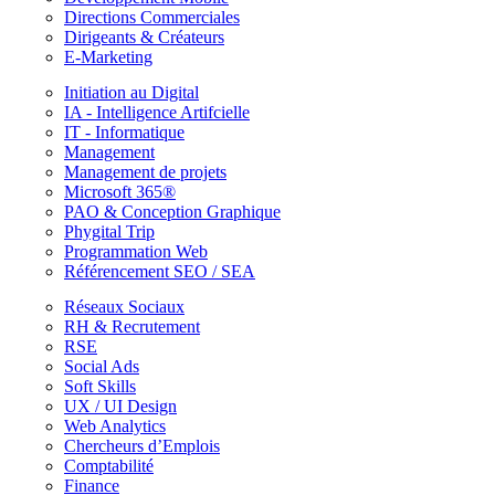
Directions Commerciales
Dirigeants & Créateurs
E-Marketing
Initiation au Digital
IA - Intelligence Artifcielle
IT - Informatique
Management
Management de projets
Microsoft 365®
PAO & Conception Graphique
Phygital Trip
Programmation Web
Référencement SEO / SEA
Réseaux Sociaux
RH & Recrutement
RSE
Social Ads
Soft Skills
UX / UI Design
Web Analytics
Chercheurs d’Emplois
Comptabilité
Finance