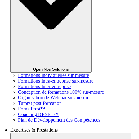
Open Nos Solutions
Formations Individuelles sur-mesure
Formations Intra-entreprise sur-mesure
Formations Inter-entreprise
Conception de formations 100% sur-mesure
Organisation de Webinar sur-mesure
Tutorat post-formation
FormaPrest™
Coaching RESET™
Plan de Développement des Compétences
Expertises & Prestations