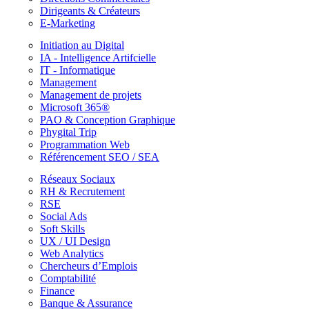
Dirigeants & Créateurs
E-Marketing
Initiation au Digital
IA - Intelligence Artifcielle
IT - Informatique
Management
Management de projets
Microsoft 365®
PAO & Conception Graphique
Phygital Trip
Programmation Web
Référencement SEO / SEA
Réseaux Sociaux
RH & Recrutement
RSE
Social Ads
Soft Skills
UX / UI Design
Web Analytics
Chercheurs d’Emplois
Comptabilité
Finance
Banque & Assurance