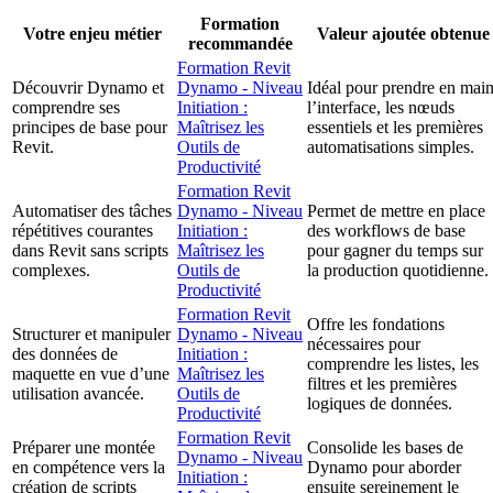
Formation
Votre enjeu métier
Valeur ajoutée obtenue
recommandée
Formation Revit
Découvrir Dynamo et
Dynamo - Niveau
Idéal pour prendre en mai
comprendre ses
Initiation :
l’interface, les nœuds
principes de base pour
Maîtrisez les
essentiels et les premières
Revit.
Outils de
automatisations simples.
Productivité
Formation Revit
Automatiser des tâches
Dynamo - Niveau
Permet de mettre en place
répétitives courantes
Initiation :
des workflows de base
dans Revit sans scripts
Maîtrisez les
pour gagner du temps sur
complexes.
Outils de
la production quotidienne.
Productivité
Formation Revit
Offre les fondations
Structurer et manipuler
Dynamo - Niveau
nécessaires pour
des données de
Initiation :
comprendre les listes, les
maquette en vue d’une
Maîtrisez les
filtres et les premières
utilisation avancée.
Outils de
logiques de données.
Productivité
Formation Revit
Préparer une montée
Consolide les bases de
Dynamo - Niveau
en compétence vers la
Dynamo pour aborder
Initiation :
création de scripts
ensuite sereinement le