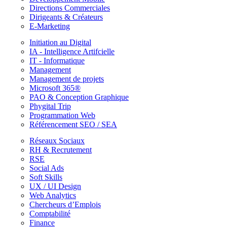
Directions Commerciales
Dirigeants & Créateurs
E-Marketing
Initiation au Digital
IA - Intelligence Artifcielle
IT - Informatique
Management
Management de projets
Microsoft 365®
PAO & Conception Graphique
Phygital Trip
Programmation Web
Référencement SEO / SEA
Réseaux Sociaux
RH & Recrutement
RSE
Social Ads
Soft Skills
UX / UI Design
Web Analytics
Chercheurs d’Emplois
Comptabilité
Finance