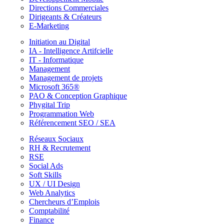
Directions Commerciales
Dirigeants & Créateurs
E-Marketing
Initiation au Digital
IA - Intelligence Artifcielle
IT - Informatique
Management
Management de projets
Microsoft 365®
PAO & Conception Graphique
Phygital Trip
Programmation Web
Référencement SEO / SEA
Réseaux Sociaux
RH & Recrutement
RSE
Social Ads
Soft Skills
UX / UI Design
Web Analytics
Chercheurs d’Emplois
Comptabilité
Finance