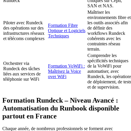
Rundeck
critiques sur Ceph,
SAN et NAS.
Maîtriser les
environnements fibre et
Piloter avec Rundeck
les outils associés afin
Formation Fibre
des opérations sur des
de définir des
Optique et Logiciels
infrastructures réseaux
workflows Rundeck
Techniques
et télécoms complexes
cohérents avec les
contraintes réseau
terrain.
Comprendre les
spécificités techniques
Orchestrer via
Formation VoWiFi :
de la VoWiFi pour
Rundeck des tâches
Maîtrisez la Voice
automatiser, avec
liées aux services de
over WiFi
Rundeck, les opération
téléphonie sur WiFi
de déploiement, de test
et de supervision.
Formation Rundeck – Niveau Avancé :
Automatisation du Runbook disponible
partout en France
Chaque année, de nombreux professionnels se forment avec