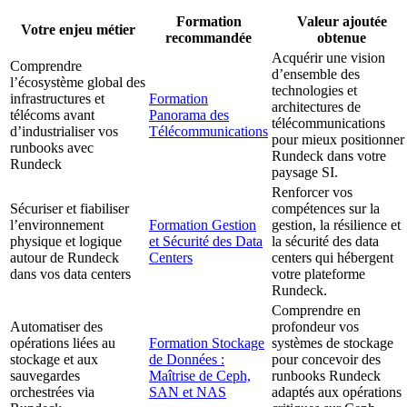
Formation
Valeur ajoutée
Votre enjeu métier
recommandée
obtenue
Acquérir une vision
Comprendre
d’ensemble des
l’écosystème global des
technologies et
infrastructures et
Formation
architectures de
télécoms avant
Panorama des
télécommunications
d’industrialiser vos
Télécommunications
pour mieux positionner
runbooks avec
Rundeck dans votre
Rundeck
paysage SI.
Renforcer vos
Sécuriser et fiabiliser
compétences sur la
l’environnement
Formation Gestion
gestion, la résilience et
physique et logique
et Sécurité des Data
la sécurité des data
autour de Rundeck
Centers
centers qui hébergent
dans vos data centers
votre plateforme
Rundeck.
Comprendre en
Automatiser des
profondeur vos
opérations liées au
Formation Stockage
systèmes de stockage
stockage et aux
de Données :
pour concevoir des
sauvegardes
Maîtrise de Ceph,
runbooks Rundeck
orchestrées via
SAN et NAS
adaptés aux opérations