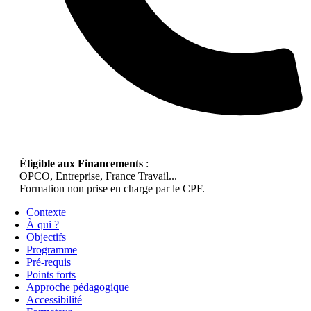
Éligible aux Financements
:
OPCO, Entreprise, France Travail...
Formation non prise en charge par le CPF.
Contexte
À qui ?
Objectifs
Programme
Pré-requis
Points forts
Approche pédagogique
Accessibilité