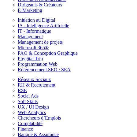
Dirigeants & Créateurs
E-Marketing
Initiation au Digital
IA - Intelligence Artifcielle
IT - Informatique
Management
Management de projets
Microsoft 365®
PAO & Conception Graphique
Phygital Trip
Programmation Web
Référencement SEO / SEA
Réseaux Sociaux
RH & Recrutement
RSE
Social Ads
Soft Skills
UX / UI Design
Web Analytics
Chercheurs d’Emplois
Comptabilité
Finance
Banque & Assurance