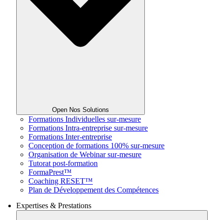
Open Nos Solutions
Formations Individuelles sur-mesure
Formations Intra-entreprise sur-mesure
Formations Inter-entreprise
Conception de formations 100% sur-mesure
Organisation de Webinar sur-mesure
Tutorat post-formation
FormaPrest™
Coaching RESET™
Plan de Développement des Compétences
Expertises & Prestations