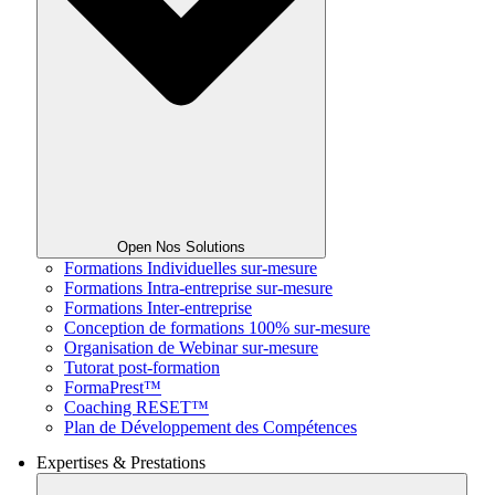
Open Nos Solutions
Formations Individuelles sur-mesure
Formations Intra-entreprise sur-mesure
Formations Inter-entreprise
Conception de formations 100% sur-mesure
Organisation de Webinar sur-mesure
Tutorat post-formation
FormaPrest™
Coaching RESET™
Plan de Développement des Compétences
Expertises & Prestations