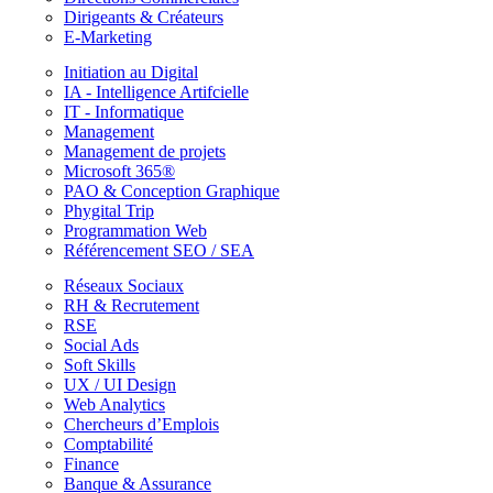
Dirigeants & Créateurs
E-Marketing
Initiation au Digital
IA - Intelligence Artifcielle
IT - Informatique
Management
Management de projets
Microsoft 365®
PAO & Conception Graphique
Phygital Trip
Programmation Web
Référencement SEO / SEA
Réseaux Sociaux
RH & Recrutement
RSE
Social Ads
Soft Skills
UX / UI Design
Web Analytics
Chercheurs d’Emplois
Comptabilité
Finance
Banque & Assurance