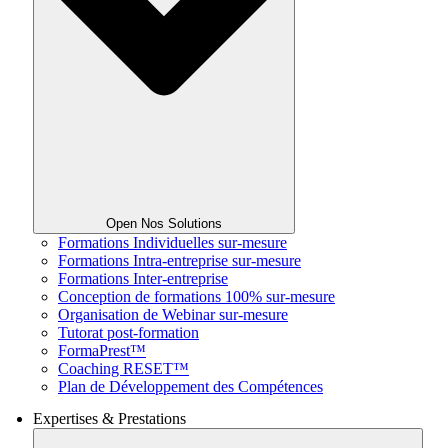
Open Nos Solutions
Formations Individuelles sur-mesure
Formations Intra-entreprise sur-mesure
Formations Inter-entreprise
Conception de formations 100% sur-mesure
Organisation de Webinar sur-mesure
Tutorat post-formation
FormaPrest™
Coaching RESET™
Plan de Développement des Compétences
Expertises & Prestations