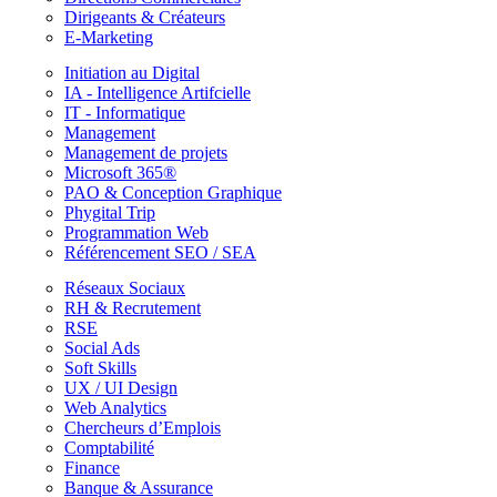
Dirigeants & Créateurs
E-Marketing
Initiation au Digital
IA - Intelligence Artifcielle
IT - Informatique
Management
Management de projets
Microsoft 365®
PAO & Conception Graphique
Phygital Trip
Programmation Web
Référencement SEO / SEA
Réseaux Sociaux
RH & Recrutement
RSE
Social Ads
Soft Skills
UX / UI Design
Web Analytics
Chercheurs d’Emplois
Comptabilité
Finance
Banque & Assurance